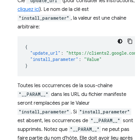
Clé
"update_url"
(pour consulter les instructions,
cliquez ici
). Le nom de la clé est
"install_parameter"
, la valeur est une chaîne
arbitraire:
{
"update_url"
:
"https://clients2.google.com/
"install_parameter"
:
"Value"
}
Toutes les occurrences de la sous-chaîne
"__PARAM__"
dans les URL du fichier manifeste
seront remplacées par le Valeur
"install_parameter"
. Si
"install_parameter"
est absent, les occurrences de
"__PARAM__"
sont
supprimés. Notez que
"__PARAM__"
ne peut pas
faire partie du nom d'hôte. Elle doit avoir lieu après