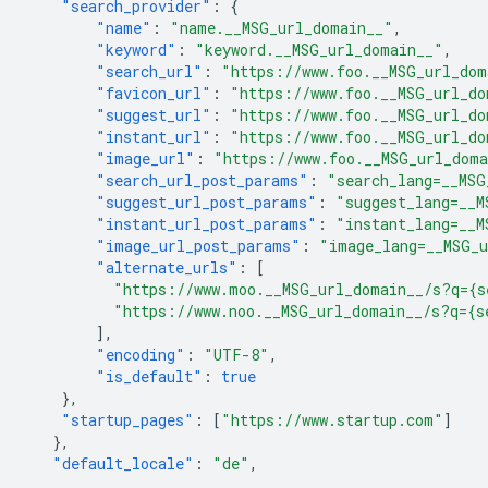
"search_provider"
:
{
"name"
:
"name.__MSG_url_domain__"
,
"keyword"
:
"keyword.__MSG_url_domain__"
,
"search_url"
:
"https://www.foo.__MSG_url_dom
"favicon_url"
:
"https://www.foo.__MSG_url_do
"suggest_url"
:
"https://www.foo.__MSG_url_do
"instant_url"
:
"https://www.foo.__MSG_url_do
"image_url"
:
"https://www.foo.__MSG_url_dom
"search_url_post_params"
:
"search_lang=__MSG
"suggest_url_post_params"
:
"suggest_lang=__M
"instant_url_post_params"
:
"instant_lang=__M
"image_url_post_params"
:
"image_lang=__MSG_
"alternate_urls"
:
[
"https://www.moo.__MSG_url_domain__/s?q={s
"https://www.noo.__MSG_url_domain__/s?q={s
],
"encoding"
:
"UTF-8"
,
"is_default"
:
true
},
"startup_pages"
:
[
"https://www.startup.com"
]
},
"default_locale"
:
"de"
,
...