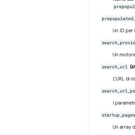
prepopul
prepopulated
Un ID per 
search_provi
Un motore 
search_url
(s
L'URL di r
search_url_p
I paramet
startup_page
Un array d