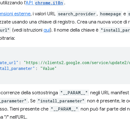
 utilizzando l'
API
chrome.i18n
.
ensioni esterne
, i valori URL
search_provider
,
homepage
e
zzate usando una chiave di registro. Crea una nuova voce di 
url"
(vedi istruzioni
qui
). Il nome della chiave è
"install_pa
itraria:
ate_url"
:
"https://clients2.google.com/service/update2/
tall_parameter"
:
"Value"
ccorrenze della sottostringa
"__PARAM__"
negli URL manifest 
_parameter"
. Se
"install_parameter"
non è presente, le 
sso. Tieni presente che
"__PARAM__"
non può far parte del n
 "/" nell'URL.