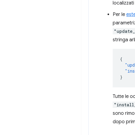
localizzati
Per le
est
parametri
"update_
stringa arb
{
"upd
"ins
}
Tutte le o
"install
sono rimo
dopo prima