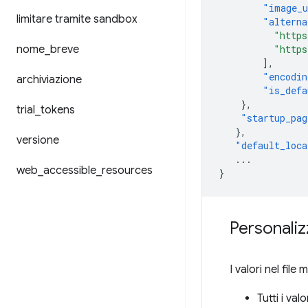
"image_u
limitare tramite sandbox
"alterna
"https
nome
_
breve
"https
],
"encodin
archiviazione
"is_defa
},
trial
_
tokens
"startup_pag
},
versione
"default_loca
...
web
_
accessible
_
resources
}
Personaliz
I valori nel fil
Tutti i val