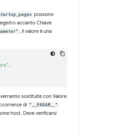
startup_pages
possono
registro accanto Chiave
rameter"
, il valore è una
crx"
,
verranno sostituite con Valore
occorrenze di
"__PARAM__"
ome host. Deve verificarsi