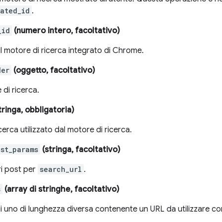
ated_id
.
_id
(numero intero, facoltativo)
il motore di ricerca integrato di Chrome.
der
(oggetto, facoltativo)
di ricerca.
tringa, obbligatoria)
icerca utilizzato dal motore di ricerca.
ost_params
(stringa, facoltativo)
ri post per
search_url
.
s
(array di stringhe, facoltativo)
i uno di lunghezza diversa contenente un URL da utilizzare com