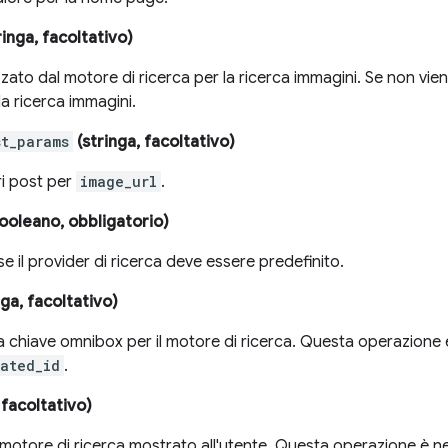
ringa, facoltativo)
izzato dal motore di ricerca per la ricerca immagini. Se non vien
a ricerca immagini.
st_params
(stringa, facoltativo)
ri post per
image_url
.
ooleano, obbligatorio)
se il provider di ricerca deve essere predefinito.
nga, facoltativo)
a chiave omnibox per il motore di ricerca. Questa operazione 
ated_id
.
 facoltativo)
motore di ricerca mostrato all'utente. Questa operazione è n