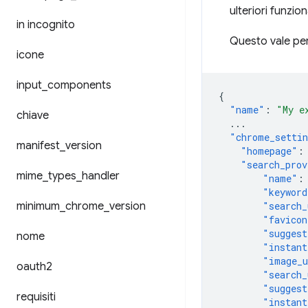
ulteriori funzio
in incognito
Questo vale per
icone
input
_
components
{
"name"
:
"My e
chiave
...
"chrome_settin
manifest
_
version
"homepage"
:
"search_prov
mime
_
types
_
handler
"name"
:
"keyword
minimum
_
chrome
_
version
"search_
"favicon
"suggest
nome
"instant
"image_
oauth2
"search_
"suggest
requisiti
"instant