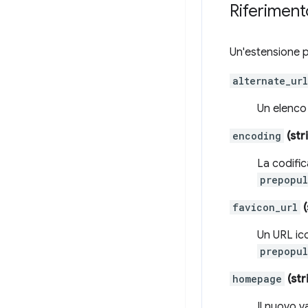
Riferiment
Un'estensione pu
alternate_url
Un elenco 
encoding
(str
La codific
prepopul
favicon_url
(
Un URL ico
prepopul
homepage
(str
Il nuovo v