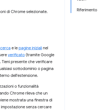
Riferimento
zioni di Chrome selezionate.
ricerca
e le
pagine iniziali
nel
ssere
verificato
(tramite Google
 Tieni presente che verificare
qualsiasi sottodominio o pagina
terno dell'estensione.
zzazioni o funzionalità
uando Chrome rileva che un
 viene mostrata una finestra di
la impostazione senza cercare