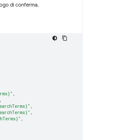
alogo di conferma.
erms}"
,
,
earchTerms}"
,
earchTerms}"
,
chTerms}"
,