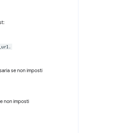
st:
_url.
ssaria se non imposti
se non imposti