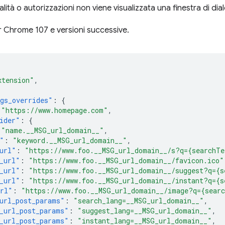
nalità o autorizzazioni non viene visualizzata una finestra di di
 Chrome 107 e versioni successive.
xtension"
,
gs_overrides"
:
{
"https://www.homepage.com"
,
ider"
:
{
"name.__MSG_url_domain__"
,
"
:
"keyword.__MSG_url_domain__"
,
url"
:
"https://www.foo.__MSG_url_domain__/s?q={searchT
_url"
:
"https://www.foo.__MSG_url_domain__/favicon.ico"
_url"
:
"https://www.foo.__MSG_url_domain__/suggest?q={s
_url"
:
"https://www.foo.__MSG_url_domain__/instant?q={s
url"
:
"https://www.foo.__MSG_url_domain__/image?q={sear
url_post_params"
:
"search_lang=__MSG_url_domain__"
,
_url_post_params"
:
"suggest_lang=__MSG_url_domain__"
,
_url_post_params"
:
"instant_lang=__MSG_url_domain__"
,