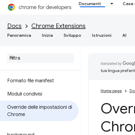
Documenti
Case 
Docs
Chrome Extensions
Panoramica
Inizia
Sviluppo
Istruzioni
AI
tua lingua preferi
Formato file manifest
Home page
Do
Moduli condivisi
Overr
Override delle impostazioni di
Chrome
Chr