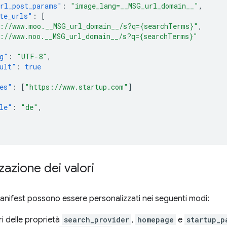
rl_post_params"
:
"image_lang=__MSG_url_domain__"
,
te_urls"
:
[
://www.moo.__MSG_url_domain__/s?q={searchTerms}"
,
://www.noo.__MSG_url_domain__/s?q={searchTerms}"
g"
:
"UTF-8"
,
ult"
:
true
es"
:
[
"https://www.startup.com"
]
le"
:
"de"
,
zazione dei valori
e manifest possono essere personalizzati nei seguenti modi:
ori delle proprietà
search_provider
,
homepage
e
startup_p