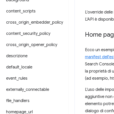
background
content
_
scripts
L'override delle
L'API è disponib
cross
_
origin
_
embedder
_
policy
Home pag
content
_
security
_
policy
cross
_
origin
_
opener
_
policy
Ecco un esempio
descrizione
manifest dell'e
Search Console)
default
_
locale
la proprietà di
event
_
rules
(ad esempio, ht
externally
_
connectable
L'uso delle impo
aggiuntive non 
file
_
handlers
elemento potrebb
dialogo di conf
homepage
_
url