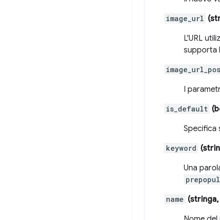
image_url
(st
L'URL util
supporta l
image_url_po
I paramet
is_default
(b
Specifica 
keyword
(stri
Una parol
prepopul
name
(stringa,
Nome del 