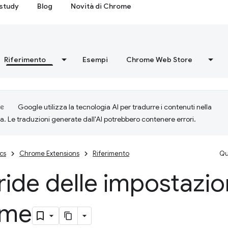
study
Blog
Novità di Chrome
Riferimento
Esempi
Chrome Web Store
Google utilizza la tecnologia AI per tradurre i contenuti nella
ta. Le traduzioni generate dall'AI potrebbero contenere errori.
cs
Chrome Extensions
Riferimento
Qu
ide delle impostazion
ome