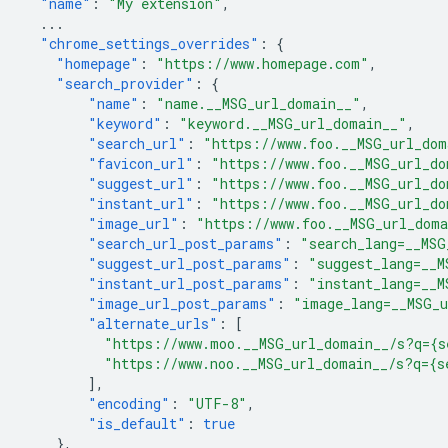
"name"
:
"My extension"
,
...
"chrome_settings_overrides"
:
{
"homepage"
:
"https://www.homepage.com"
,
"search_provider"
:
{
"name"
:
"name.__MSG_url_domain__"
,
"keyword"
:
"keyword.__MSG_url_domain__"
,
"search_url"
:
"https://www.foo.__MSG_url_dom
"favicon_url"
:
"https://www.foo.__MSG_url_do
"suggest_url"
:
"https://www.foo.__MSG_url_do
"instant_url"
:
"https://www.foo.__MSG_url_do
"image_url"
:
"https://www.foo.__MSG_url_dom
"search_url_post_params"
:
"search_lang=__MSG
"suggest_url_post_params"
:
"suggest_lang=__M
"instant_url_post_params"
:
"instant_lang=__M
"image_url_post_params"
:
"image_lang=__MSG_
"alternate_urls"
:
[
"https://www.moo.__MSG_url_domain__/s?q={s
"https://www.noo.__MSG_url_domain__/s?q={s
],
"encoding"
:
"UTF-8"
,
"is_default"
:
true
},