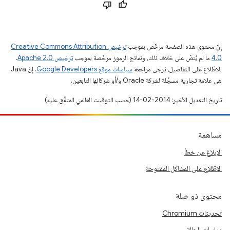
إنّ محتوى هذه الصفحة مرخّص بموجب
ترخيص Creative Commons Attribution
4.0‏
ما لم يُنصّ على خلاف ذلك، ونماذج الرموز مرخّصة بموجب
ترخيص Apache 2.0‏
.
للاطّلاع على التفاصيل، يُرجى مراجعة
سياسات موقع Google Developers‏
. إنّ Java
هي علامة تجارية مسجَّلة لشركة Oracle و/أو شركائها التابعين.
تاريخ التعديل الأخير: 2014-02-14 (حسب التوقيت العالمي المتفَّق عليه)
مساهمة
الإبلاغ عن خطأ
الاطّلاع على المشاكل المفتوحة
محتوى ذو صلة
تحديثات Chromium
دراسات الحالة