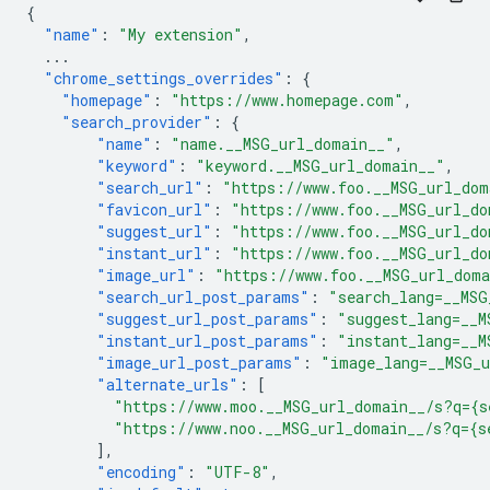
{
"name"
:
"My extension"
,
...
"chrome_settings_overrides"
:
{
"homepage"
:
"https://www.homepage.com"
,
"search_provider"
:
{
"name"
:
"name.__MSG_url_domain__"
,
"keyword"
:
"keyword.__MSG_url_domain__"
,
"search_url"
:
"https://www.foo.__MSG_url_dom
"favicon_url"
:
"https://www.foo.__MSG_url_do
"suggest_url"
:
"https://www.foo.__MSG_url_do
"instant_url"
:
"https://www.foo.__MSG_url_do
"image_url"
:
"https://www.foo.__MSG_url_dom
"search_url_post_params"
:
"search_lang=__MSG
"suggest_url_post_params"
:
"suggest_lang=__M
"instant_url_post_params"
:
"instant_lang=__M
"image_url_post_params"
:
"image_lang=__MSG_
"alternate_urls"
:
[
"https://www.moo.__MSG_url_domain__/s?q={s
"https://www.noo.__MSG_url_domain__/s?q={s
],
"encoding"
:
"UTF-8"
,