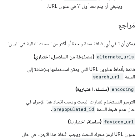
وينبغي أن يتم بعد أول '/' في عنوان URL.
مَراجع
يمكن أن تلغي أي إضافة سمة واحدة أو أكثر من السمات التالية في البيان:
alternate_urls
(مصفوفة من السلاسل، اختياري)
قائمة بأنماط عناوين URL التي يمكن استخدامها بالإضافة إلى
السمة
search_url.
encoding
(سلسلة، اختيارية)
الترميز المستخدَم لعبارات البحث ويجب اتّخاذ هذا الإجراء في
حال عدم ضبط السمة
prepopulated_id
.
favicon_url
(سلسلة، اختيارية)
عنوان URL لرمز محرك البحث ويجب اتّخاذ هذا الإجراء في حال