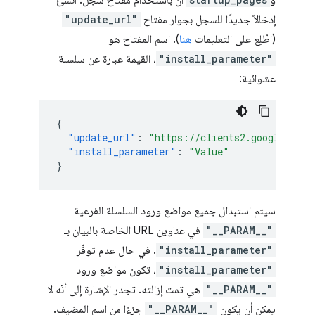
و
أن باستخدام مفتاح سجل. أنشئ
إدخالاً جديدًا للسجل بجوار مفتاح
"update_url"
(اطّلِع على التعليمات
هنا
). اسم المفتاح هو
"install_parameter"
، القيمة عبارة عن سلسلة
عشوائية:
{
"update_url"
:
"https://clients2.google.com/
"install_parameter"
:
"Value"
}
سيتم استبدال جميع مواضع ورود السلسلة الفرعية
"__PARAM__"
في عناوين URL الخاصة بالبيان بـ
"install_parameter"
. في حال عدم توفّر
"install_parameter"
، تكون مواضع ورود
"__PARAM__"
هي تمت إزالته. تجدر الإشارة إلى أنّه لا
يمكن أن يكون
"__PARAM__"
جزءًا من اسم المضيف.