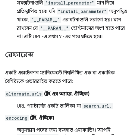
সমস্ত ঘটনাগুলি
"install_parameter"
মান দিয়ে
প্রতিস্থাপিত হবে৷ যদি
"install_parameter"
অনুপস্থিত
থাকে,
"__PARAM__"
এর ঘটনাগুলি সরানো হয়। মনে
রাখবেন যে
"__PARAM__"
হোস্টনামের অংশ হতে পারে
না। এটি URL-এ প্রথম '/'-এর পরে ঘটতে হবে।
রেফারেন্স
একটি এক্সটেনশন ম্যানিফেস্টে নিম্নলিখিত এক বা একাধিক
বৈশিষ্ট্যকে ওভাররাইড করতে পারে:
alternate_urls
(স্ট্রিং এর অ্যারে, ঐচ্ছিক)
URL প্যাটার্নের একটি তালিকা যা
search_url.
encoding
(স্ট্রিং, ঐচ্ছিক)
অনুসন্ধান পদের জন্য ব্যবহৃত এনকোডিং। আপনি