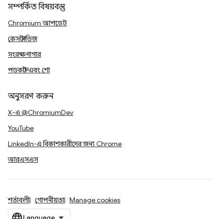
সম্পর্কিত বিষয়বস্তু
Chromium আপডেট
কেস স্টাডিজ
সংরক্ষণাগার
পডকাস্ট এবং শো
অনুসরণ করুন
X-এ @ChromiumDev
YouTube
LinkedIn-এ বিকাশকারীদের জন্য Chrome
আরএসএস
শর্তাবলী
গোপনীয়তা
Manage cookies