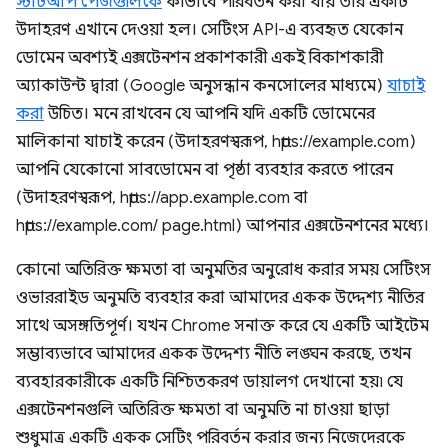
স্টার্টআপ পেজগুলিকে
কীভাবে পরিবর্তন করা যায় তার একটি
উদাহরণ এখানে দেওয়া হল। সেটিংস API-এ ব্যবহৃত যেকোন
ডোমেন অবশ্যই এক্সটেনশন প্রকাশকারী একই বিকাশকারী
অ্যাকাউন্ট দ্বারা (Google অনুসন্ধান কনসোলের মাধ্যমে)
যাচাই
করা
উচিত। মনে রাখবেন যে আপনি যদি একটি ডোমেনের
মালিকানা যাচাই করেন (উদাহরণস্বরূপ, https://example.com)
আপনি যেকোনো সাবডোমেন বা পৃষ্ঠা ব্যবহার করতে পারেন
(উদাহরণস্বরূপ, https://app.example.com বা
https://example.com/ page.html) আপনার এক্সটেনশনের মধ্যে।
কোনো অতিরিক্ত ক্ষমতা বা অনুমতির অনুরোধ করার সময় সেটিংস
ওভাররাইড অনুমতি ব্যবহার করা আমাদের একক উদ্দেশ্য নীতির
সাথে অসঙ্গতিপূর্ণ। যখন Chrome সনাক্ত করে যে একটি আইটেম
সম্ভাব্যভাবে আমাদের একক উদ্দেশ্য নীতি লঙ্ঘন করছে, তখন
ব্যবহারকারীকে একটি নিশ্চিতকরণ ডায়ালগ দেখানো হয়৷ যে
এক্সটেনশনগুলি অতিরিক্ত ক্ষমতা বা অনুমতি না চাওয়া ছাড়া
শুধুমাত্র একটি একক সেটিং পরিবর্তন করার জন্য নিজেদেরকে