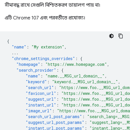
সীমাবদ্ধ রাখে সেগুলি নিশ্চিতকরণ ডায়ালগ পায় না৷
এটি Chrome 107 এবং পরবর্তীতে প্রযোজ্য।
{
"name"
:
"My extension"
,
...
"chrome_settings_overrides"
:
{
"homepage"
:
"https://www.homepage.com"
,
"search_provider"
:
{
"name"
:
"name.__MSG_url_domain__"
,
"keyword"
:
"keyword.__MSG_url_domain__"
,
"search_url"
:
"https://www.foo.__MSG_url_dom
"favicon_url"
:
"https://www.foo.__MSG_url_do
"suggest_url"
:
"https://www.foo.__MSG_url_do
"instant_url"
:
"https://www.foo.__MSG_url_do
"image_url"
:
"https://www.foo.__MSG_url_dom
"search_url_post_params"
:
"search_lang=__MSG
"suggest_url_post_params"
:
"suggest_lang=__M
"instant_url_post_params"
:
"instant_lang=__M