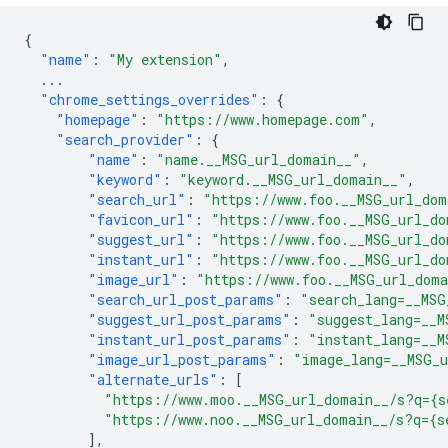
{
"name"
:
"My extension"
,
...
"chrome_settings_overrides"
:
{
"homepage"
:
"https://www.homepage.com"
,
"search_provider"
:
{
"name"
:
"name.__MSG_url_domain__"
,
"keyword"
:
"keyword.__MSG_url_domain__"
,
"search_url"
:
"https://www.foo.__MSG_url_dom
"favicon_url"
:
"https://www.foo.__MSG_url_do
"suggest_url"
:
"https://www.foo.__MSG_url_do
"instant_url"
:
"https://www.foo.__MSG_url_do
"image_url"
:
"https://www.foo.__MSG_url_dom
"search_url_post_params"
:
"search_lang=__MSG
"suggest_url_post_params"
:
"suggest_lang=__M
"instant_url_post_params"
:
"instant_lang=__M
"image_url_post_params"
:
"image_lang=__MSG_
"alternate_urls"
:
[
"https://www.moo.__MSG_url_domain__/s?q={s
"https://www.noo.__MSG_url_domain__/s?q={s
],