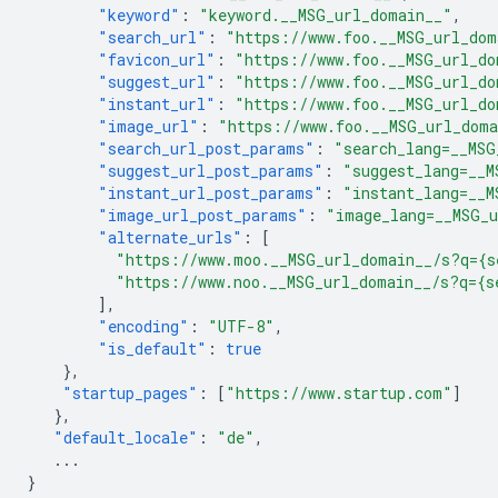
"keyword"
:
"keyword.__MSG_url_domain__"
,
"search_url"
:
"https://www.foo.__MSG_url_dom
"favicon_url"
:
"https://www.foo.__MSG_url_do
"suggest_url"
:
"https://www.foo.__MSG_url_do
"instant_url"
:
"https://www.foo.__MSG_url_do
"image_url"
:
"https://www.foo.__MSG_url_dom
"search_url_post_params"
:
"search_lang=__MSG
"suggest_url_post_params"
:
"suggest_lang=__M
"instant_url_post_params"
:
"instant_lang=__M
"image_url_post_params"
:
"image_lang=__MSG_
"alternate_urls"
:
[
"https://www.moo.__MSG_url_domain__/s?q={s
"https://www.noo.__MSG_url_domain__/s?q={s
],
"encoding"
:
"UTF-8"
,
"is_default"
:
true
},
"startup_pages"
:
[
"https://www.startup.com"
]
},
"default_locale"
:
"de"
,
...
}