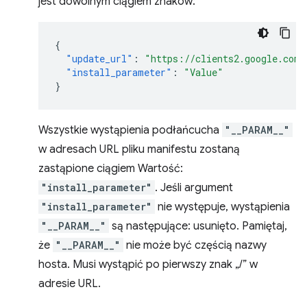
jest dowolnym ciągiem znaków:
{
"update_url"
:
"https://clients2.google.com/
"install_parameter"
:
"Value"
}
Wszystkie wystąpienia podłańcucha
"__PARAM__"
w adresach URL pliku manifestu zostaną
zastąpione ciągiem Wartość:
"install_parameter"
. Jeśli argument
"install_parameter"
nie występuje, wystąpienia
"__PARAM__"
są następujące: usunięto. Pamiętaj,
że
"__PARAM__"
nie może być częścią nazwy
hosta. Musi wystąpić po pierwszy znak „/” w
adresie URL.