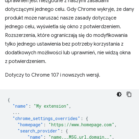
uprawnień jest niezgodne z naszymi zasadami
dotyczącymi jednego celu. Gdy Chrome wykryje, że dany
produkt może naruszać nasze zasady dotyczące
jednego celu, wyświetla się okno z potwierdzeniem.
Rozszerzenia, które ograniczają się do modyfikowania
tylko jednego ustawienia bez potrzeby korzystania z
dodatkowych możliwości lub uprawnień, nie widzą okna
z potwierdzeniem.
Dotyczy to Chrome 107 i nowszych wersji.
{
"name"
:
"My extension"
,
...
"chrome_settings_overrides"
:
{
"homepage"
:
"https://www.homepage.com"
,
"search_provider"
:
{
"name"
:
"name.__MSG_url_domain__"
,