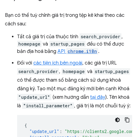
Bạn có thể tuỳ chỉnh giá trị trong tệp kê khai theo các
cách sau:
Tất cả giá trị của thuộc tính
search_provider
,
homepage
và
startup_pages
đều có thể được
bản địa hoá bằng
API
chrome.i18n
.
Đối với
các tiện ích bên ngoài
, các giá trị URL
search_provider
,
homepage
và
startup_pages
có thể được tham số bằng cách sử dụng khoá
đăng ký. Tạo một mục đăng ký mới bên cạnh Khoá
"update_url"
(xem hướng dẫn
tại đây
). Tên khoá
là
"install_parameter"
, giá trị là một chuỗi tuỳ ý:
{
"update_url"
:
"https://clients2.google.com/