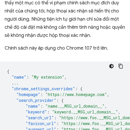
thấy một mục có thể vi phạm chính sách mục đích duy
nhất của chúng tôi, hộp thoại xác nhận sẽ hiển thị cho
người dùng. Những tiện ích tự giới hạn chỉ sửa đổi một
chế độ cài đặt mà không cần thêm tính năng hoặc quyền
sẽ không nhận được hộp thoại xác nhận.
Chính sách này áp dụng cho Chrome 107 trở lên.
{
"name"
:
"My extension"
,
...
"chrome_settings_overrides"
:
{
"homepage"
:
"https://www.homepage.com"
,
"search_provider"
:
{
"name"
:
"name.__MSG_url_domain__"
,
"keyword"
:
"keyword.__MSG_url_domain__"
,
"search_url"
:
"https://www.foo.__MSG_url_dom
"favicon_url"
:
"https://www.foo.__MSG_url_do
"suggest_url"
:
"https://www.foo.__MSG_url_do