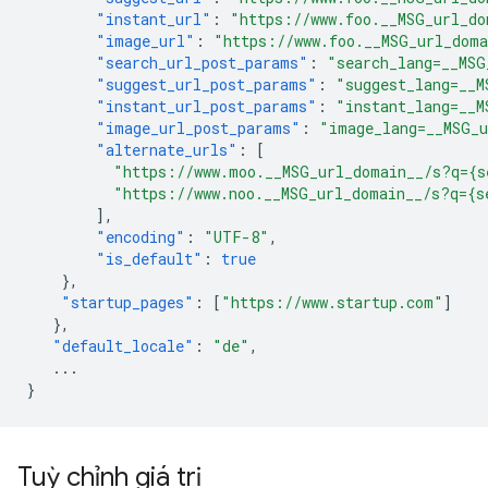
"instant_url"
:
"https://www.foo.__MSG_url_do
"image_url"
:
"https://www.foo.__MSG_url_dom
"search_url_post_params"
:
"search_lang=__MSG
"suggest_url_post_params"
:
"suggest_lang=__M
"instant_url_post_params"
:
"instant_lang=__M
"image_url_post_params"
:
"image_lang=__MSG_
"alternate_urls"
:
[
"https://www.moo.__MSG_url_domain__/s?q={s
"https://www.noo.__MSG_url_domain__/s?q={s
],
"encoding"
:
"UTF-8"
,
"is_default"
:
true
},
"startup_pages"
:
[
"https://www.startup.com"
]
},
"default_locale"
:
"de"
,
...
}
Tuỳ chỉnh giá trị