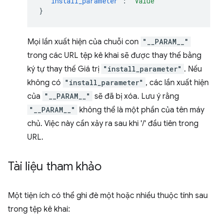
"install_parameter"
:
"Value"
}
Mọi lần xuất hiện của chuỗi con
"__PARAM__"
trong các URL tệp kê khai sẽ được thay thế bằng
ký tự thay thế Giá trị
"install_parameter"
. Nếu
không có
"install_parameter"
, các lần xuất hiện
của
"__PARAM__"
sẽ đã bị xóa. Lưu ý rằng
"__PARAM__"
không thể là một phần của tên máy
chủ. Việc này cần xảy ra sau khi '/' đầu tiên trong
URL.
Tài liệu tham khảo
Một tiện ích có thể ghi đè một hoặc nhiều thuộc tính sau
trong tệp kê khai: