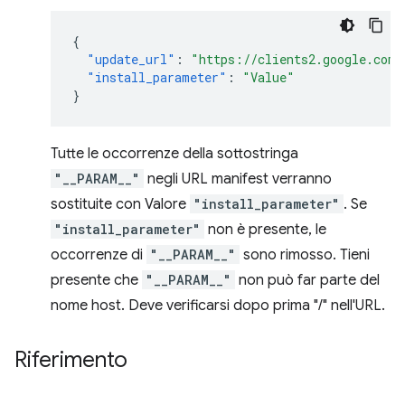
{
"update_url"
:
"https://clients2.google.com/
"install_parameter"
:
"Value"
}
Tutte le occorrenze della sottostringa
"__PARAM__"
negli URL manifest verranno
sostituite con Valore
"install_parameter"
. Se
"install_parameter"
non è presente, le
occorrenze di
"__PARAM__"
sono rimosso. Tieni
presente che
"__PARAM__"
non può far parte del
nome host. Deve verificarsi dopo prima "/" nell'URL.
Riferimento