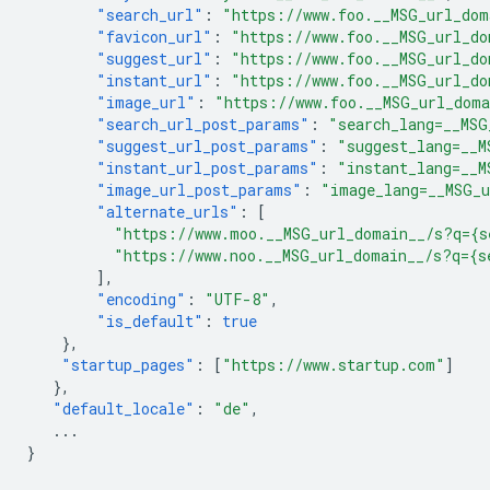
"search_url"
:
"https://www.foo.__MSG_url_dom
"favicon_url"
:
"https://www.foo.__MSG_url_do
"suggest_url"
:
"https://www.foo.__MSG_url_do
"instant_url"
:
"https://www.foo.__MSG_url_do
"image_url"
:
"https://www.foo.__MSG_url_dom
"search_url_post_params"
:
"search_lang=__MSG
"suggest_url_post_params"
:
"suggest_lang=__M
"instant_url_post_params"
:
"instant_lang=__M
"image_url_post_params"
:
"image_lang=__MSG_
"alternate_urls"
:
[
"https://www.moo.__MSG_url_domain__/s?q={s
"https://www.noo.__MSG_url_domain__/s?q={s
],
"encoding"
:
"UTF-8"
,
"is_default"
:
true
},
"startup_pages"
:
[
"https://www.startup.com"
]
},
"default_locale"
:
"de"
,
...
}