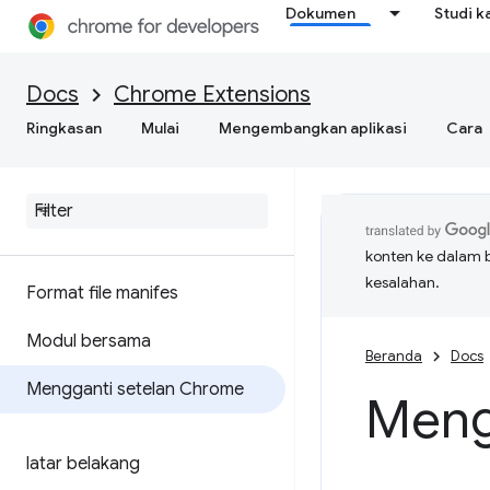
Dokumen
Studi k
Docs
Chrome Extensions
Ringkasan
Mulai
Mengembangkan aplikasi
Cara
konten ke dalam 
kesalahan.
Format file manifes
Modul bersama
Beranda
Docs
Mengganti setelan Chrome
Meng
latar belakang