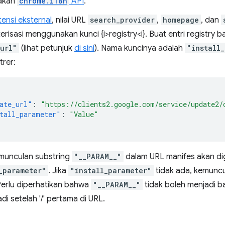
akan
chrome.i18n
API
.
tensi eksternal
, nilai URL
search_provider
,
homepage
, dan
risasi menggunakan kunci {i>registry<i}. Buat entri registry b
url"
(lihat petunjuk
di sini
). Nama kuncinya adalah
"install
trer:
ate_url"
:
"https://clients2.google.com/service/update2/
tall_parameter"
:
"Value"
munculan substring
"__PARAM__"
dalam URL manifes akan dig
_parameter"
. Jika
"install_parameter"
tidak ada, kemunc
Perlu diperhatikan bahwa
"__PARAM__"
tidak boleh menjadi ba
adi setelah '/' pertama di URL.