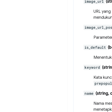
image_url
(st
URL yang 
mendukun
image_url_po
Parameter
is_default
(b
Menentuka
keyword
(strin
Kata kunci
prepopul
name
(string, 
Nama mesi
menetap