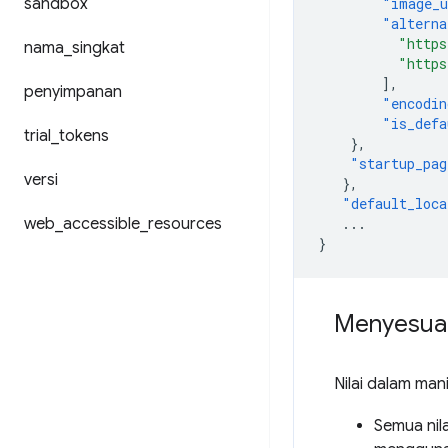
sandbox
"image_u
"alterna
"https
nama
_
singkat
"https
],
penyimpanan
"encodin
"is_defa
trial
_
tokens
},
"startup_pag
versi
},
"default_loca
web
_
accessible
_
resources
...
}
Menyesuaik
Nilai dalam man
Semua nila