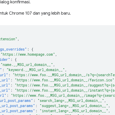
alog konfirmasi.
 untuk Chrome 107 dan yang lebih baru.
xtension"
,
gs_overrides"
:
{
"https://www.homepage.com"
,
ider"
:
{
"name.__MSG_url_domain__"
,
"
:
"keyword.__MSG_url_domain__"
,
url"
:
"https://www.foo.__MSG_url_domain__/s?q={searchT
_url"
:
"https://www.foo.__MSG_url_domain__/favicon.ico"
_url"
:
"https://www.foo.__MSG_url_domain__/suggest?q={s
_url"
:
"https://www.foo.__MSG_url_domain__/instant?q={s
url"
:
"https://www.foo.__MSG_url_domain__/image?q={sear
url_post_params"
:
"search_lang=__MSG_url_domain__"
,
_url_post_params"
:
"suggest_lang=__MSG_url_domain__"
,
_url_post_params"
:
"instant_lang=__MSG_url_domain__"
,