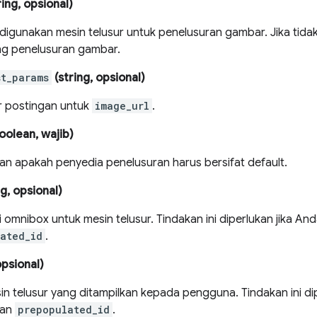
ring, opsional)
digunakan mesin telusur untuk penelusuran gambar. Jika tidak
g penelusuran gambar.
st_params
(string, opsional)
 postingan untuk
image_url
.
oolean, wajib)
n apakah penyedia penelusuran harus bersifat default.
g, opsional)
 omnibox untuk mesin telusur. Tindakan ini diperlukan jika A
ated_id
.
opsional)
n telusur yang ditampilkan kepada pengguna. Tindakan ini dip
kan
prepopulated_id
.