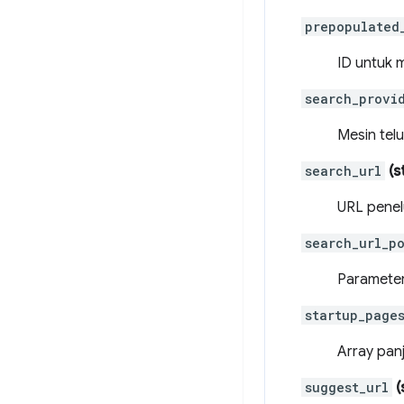
prepopulated
ID untuk 
search_provi
Mesin telu
search_url
(st
URL penel
search_url_p
Parameter
startup_page
Array pan
suggest_url
(