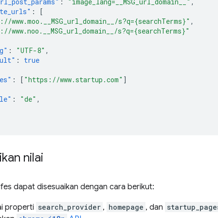
rl_post_params"
:
"image_lang=__MSG_url_domain__"
,
te_urls"
:
[
://www.moo.__MSG_url_domain__/s?q={searchTerms}"
,
://www.noo.__MSG_url_domain__/s?q={searchTerms}"
g"
:
"UTF-8"
,
ult"
:
true
es"
:
[
"https://www.startup.com"
]
le"
:
"de"
,
an nilai
ifes dapat disesuaikan dengan cara berikut:
i properti
search_provider
,
homepage
, dan
startup_page