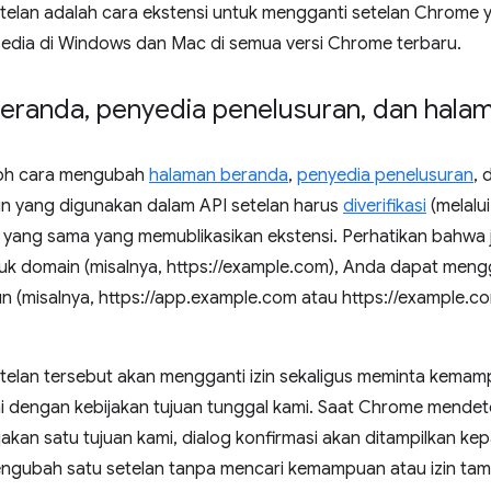
elan adalah cara ekstensi untuk mengganti setelan Chrome ya
edia di Windows dan Mac di semua versi Chrome terbaru.
beranda
,
penyedia penelusuran
,
dan halam
ntoh cara mengubah
halaman beranda
,
penyedia penelusuran
, 
in yang digunakan dalam API setelan harus
diverifikasi
(melalu
 yang sama yang memublikasikan ekstensi. Perhatikan bahwa j
tuk domain (misalnya, https://example.com), Anda dapat me
n (misalnya, https://app.example.com atau https://example.c
elan tersebut akan mengganti izin sekaligus meminta kemam
ai dengan kebijakan tujuan tunggal kami. Saat Chrome mendet
akan satu tujuan kami, dialog konfirmasi akan ditampilkan k
ngubah satu setelan tanpa mencari kemampuan atau izin tam