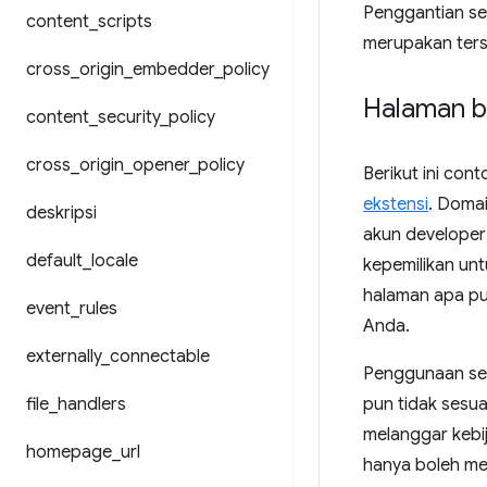
Penggantian set
content
_
scripts
merupakan ters
cross
_
origin
_
embedder
_
policy
Halaman 
content
_
security
_
policy
cross
_
origin
_
opener
_
policy
Berikut ini co
ekstensi
. Doma
deskripsi
akun developer
default
_
locale
kepemilikan un
halaman apa pu
event
_
rules
Anda.
externally
_
connectable
Penggunaan set
file
_
handlers
pun tidak sesu
melanggar kebij
homepage
_
url
hanya boleh me