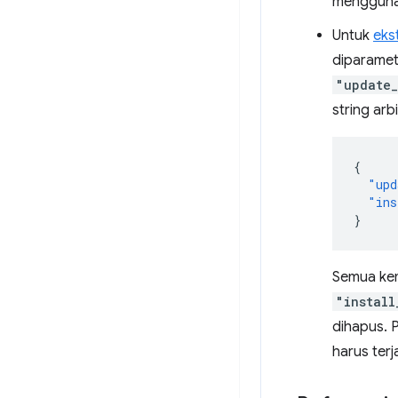
menggun
Untuk
eks
diparamete
"update_
string arbi
{
"upd
"ins
}
Semua ke
"install
dihapus. 
harus terj