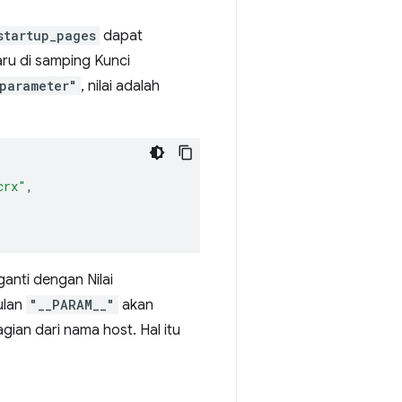
startup_pages
dapat
aru di samping Kunci
_parameter"
, nilai adalah
crx"
,
anti dengan Nilai
ulan
"__PARAM__"
akan
gian dari nama host. Hal itu