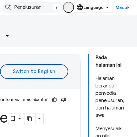
/
Masuk
Pada
halaman ini
Halaman
beranda,
penyedia
 informasi ini membantu?
penelusuran,
dan halaman
me
awal
Menyesuaik
an nilai