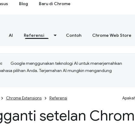
asus
Blog
Baru di Chrome
AI
Referensi
Contoh
Chrome Web Store
Google menggunakan teknologi AI untuk menerjemahkan
bahasa pilihan Anda. Terjemahan AI mungkin mengandung
Chrome Extensions
Referensi
Apakah
ganti setelan Chro