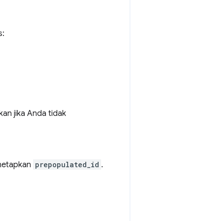
s:
kan jika Anda tidak
menetapkan
prepopulated_id
.