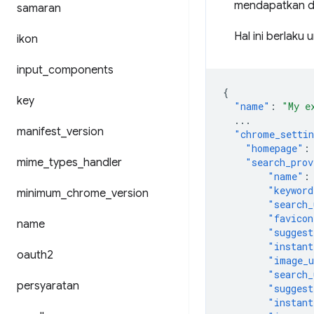
mendapatkan di
samaran
Hal ini berlaku
ikon
input
_
components
{
key
"name"
:
"My e
...
manifest
_
version
"chrome_settin
"homepage"
:
mime
_
types
_
handler
"search_prov
"name"
:
"keyword
minimum
_
chrome
_
version
"search_
"favicon
name
"suggest
"instant
oauth2
"image_
"search_
persyaratan
"suggest
"instant