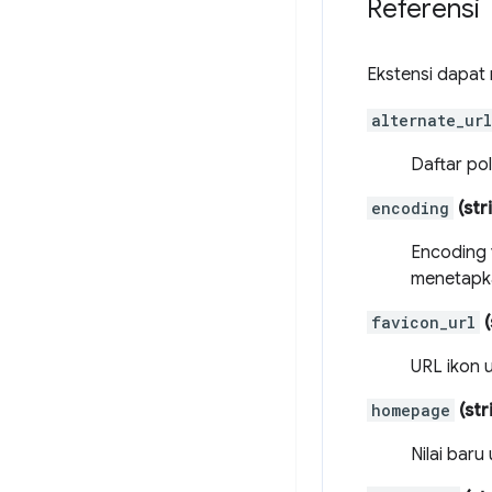
Referensi
Ekstensi dapat
alternate_url
Daftar po
encoding
(str
Encoding y
menetap
favicon_url
(
URL ikon u
homepage
(str
Nilai bar