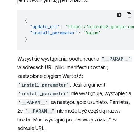
jest dowolnym ciągiem znaków:
{
"update_url"
:
"https://clients2.google.com/
"install_parameter"
:
"Value"
}
Wszystkie wystąpienia podłańcucha
"__PARAM__"
w adresach URL pliku manifestu zostaną
zastąpione ciągiem Wartość:
"install_parameter"
. Jeśli argument
"install_parameter"
nie występuje, wystąpienia
"__PARAM__"
są następujące: usunięto. Pamiętaj,
że
"__PARAM__"
nie może być częścią nazwy
hosta. Musi wystąpić po pierwszy znak „/” w
adresie URL.