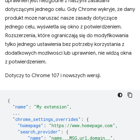
uprawnień jest niezgodne z naszymi zasadami
dotyczącymi jednego celu. Gdy Chrome wykryje, że dany
produkt może naruszać nasze zasady dotyczące
jednego celu, wyświetla się okno z potwierdzeniem.
Rozszerzenia, które ograniczają się do modyfikowania
tylko jednego ustawienia bez potrzeby korzystania z
dodatkowych możliwości lub uprawnień, nie widzą okna
z potwierdzeniem.
Dotyczy to Chrome 107 i nowszych wersji.
{
"name"
:
"My extension"
,
...
"chrome_settings_overrides"
:
{
"homepage"
:
"https://www.homepage.com"
,
"search_provider"
:
{
"name"
:
"name.__MSG_url_domain__"
,