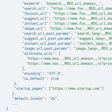
"keyword"
:
"keyword.__MSG_url_domain__"
,
"search_url"
:
"https://www.foo.__MSG_url_dom
"favicon_url"
:
"https://www.foo.__MSG_url_do
"suggest_url"
:
"https://www.foo.__MSG_url_do
"instant_url"
:
"https://www.foo.__MSG_url_do
"image_url"
:
"https://www.foo.__MSG_url_dom
"search_url_post_params"
:
"search_lang=__MSG
"suggest_url_post_params"
:
"suggest_lang=__M
"instant_url_post_params"
:
"instant_lang=__M
"image_url_post_params"
:
"image_lang=__MSG_
"alternate_urls"
:
[
"https://www.moo.__MSG_url_domain__/s?q={s
"https://www.noo.__MSG_url_domain__/s?q={s
],
"encoding"
:
"UTF-8"
,
"is_default"
:
true
},
"startup_pages"
:
[
"https://www.startup.com"
]
},
"default_locale"
:
"de"
,
...
}