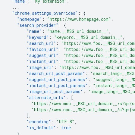
"name"
:
"My extension"
,
...
"chrome_settings_overrides"
:
{
"homepage"
:
"https://www.homepage.com"
,
"search_provider"
:
{
"name"
:
"name.__MSG_url_domain__"
,
"keyword"
:
"keyword.__MSG_url_domain__"
,
"search_url"
:
"https://www.foo.__MSG_url_dom
"favicon_url"
:
"https://www.foo.__MSG_url_do
"suggest_url"
:
"https://www.foo.__MSG_url_do
"instant_url"
:
"https://www.foo.__MSG_url_do
"image_url"
:
"https://www.foo.__MSG_url_dom
"search_url_post_params"
:
"search_lang=__MSG
"suggest_url_post_params"
:
"suggest_lang=__M
"instant_url_post_params"
:
"instant_lang=__M
"image_url_post_params"
:
"image_lang=__MSG_
"alternate_urls"
:
[
"https://www.moo.__MSG_url_domain__/s?q={s
"https://www.noo.__MSG_url_domain__/s?q={s
],
"encoding"
:
"UTF-8"
,
"is_default"
:
true
},