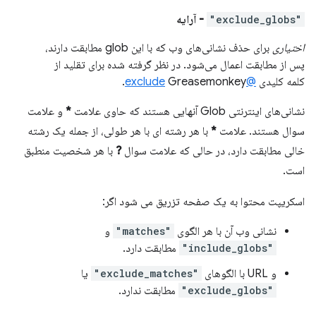
"exclude_globs"
- آرایه
اختیاری
برای حذف نشانی‌های وب که با این glob مطابقت دارند،
پس از مطابقت اعمال می‌شود. در نظر گرفته شده برای تقلید از
کلمه کلیدی
@exclude
Greasemonkey.
نشانی‌های اینترنتی Glob آنهایی هستند که حاوی علامت
*
و علامت
سوال هستند. علامت
*
با هر رشته ای با هر طولی، از جمله یک رشته
خالی مطابقت دارد، در حالی که علامت سوال
?
با هر شخصیت منطبق
است.
اسکریپت محتوا به یک صفحه تزریق می شود اگر:
نشانی وب آن با هر الگوی
"matches"
و
"include_globs"
مطابقت دارد.
و URL با الگوهای
"exclude_matches"
یا
"exclude_globs"
مطابقت ندارد.