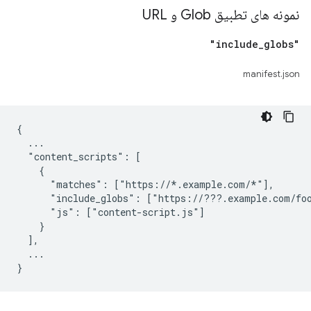
نمونه های تطبیق Glob و URL
_
globs"
"include
manifest.json
{

  ...

  "content_scripts": [

    {

      "matches": ["https://*.example.com/*"],

      "include_globs": ["https://???.example.com/foo
      "js": ["content-script.js"]

    }

  ],

  ...
