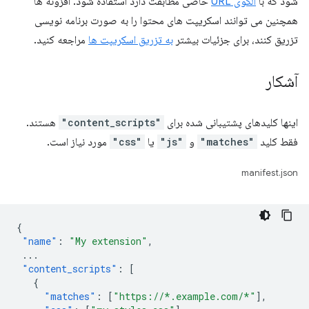
شود که با
الگوی URL
خاصی مطابقت دارد استفاده شود. افزونه ها
همچنین می توانند اسکریپت های محتوا را به صورت برنامه نویسی
تزریق کنند، برای جزئیات بیشتر
به تزریق اسکریپت ها
مراجعه کنید.
آشکار
اینها کلیدهای پشتیبانی شده برای
"content_scripts"
هستند.
فقط کلید
"matches"
و
"js"
یا
"css"
مورد نیاز است.
manifest.json
{
"name"
:
"My extension"
,
...
"content_scripts"
:
[
{
"matches"
:
[
"https://*.example.com/*"
],