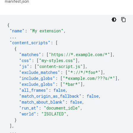
manifest.json
{
"name"
:
"My extension"
,
...
"content_scripts"
:
[
{
"matches"
:
[
"https://*.example.com/*"
],
"css"
:
[
"my-styles.css"
],
"js"
:
[
"content-script.js"
],
"exclude_matches"
:
[
"*://*/*foo*"
],
"include_globs"
:
[
"*example.com/???s/*"
],
"exclude_globs"
:
[
"*bar*"
],
"all_frames"
:
false
,
"match_origin_as_fallback"
:
false
,
"match_about_blank"
:
false
,
"run_at"
:
"document_idle"
,
"world"
:
"ISOLATED"
,
}
],
...