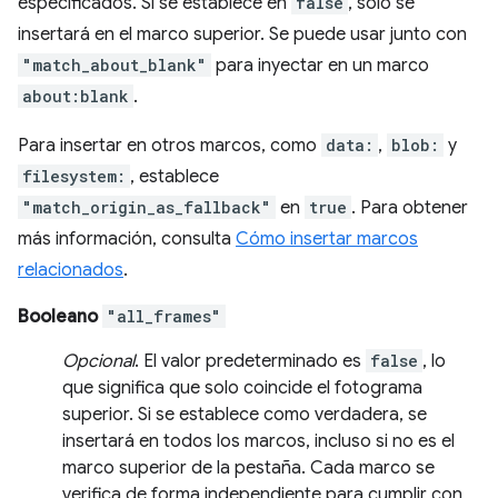
especificados. Si se establece en
false
, solo se
insertará en el marco superior. Se puede usar junto con
"match_about_blank"
para inyectar en un marco
about:blank
.
Para insertar en otros marcos, como
data:
,
blob:
y
filesystem:
, establece
"match_origin_as_fallback"
en
true
. Para obtener
más información, consulta
Cómo insertar marcos
relacionados
.
Booleano
"all_frames"
Opcional
. El valor predeterminado es
false
, lo
que significa que solo coincide el fotograma
superior. Si se establece como verdadera, se
insertará en todos los marcos, incluso si no es el
marco superior de la pestaña. Cada marco se
verifica de forma independiente para cumplir con