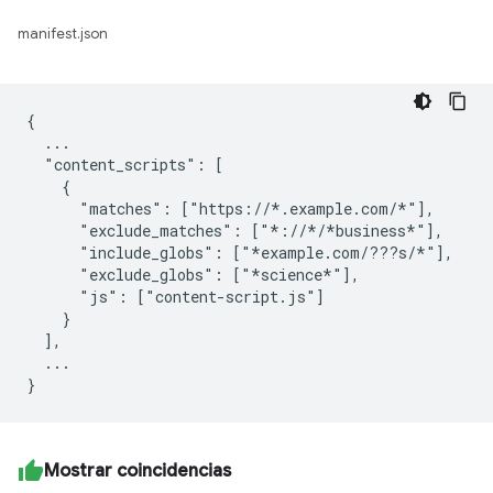
manifest.json
{

  ...

  "content_scripts": [

    {

      "matches": ["https://*.example.com/*"],

      "exclude_matches": ["*://*/*business*"],

      "include_globs": ["*example.com/???s/*"],

      "exclude_globs": ["*science*"],

      "js": ["content-script.js"]

    }

  ],

  ...

Mostrar coincidencias