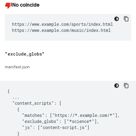
No coincide
https://www.example.com/sports/index.html

https://www.example.com/music/index.html
"exclude
_
globs"
manifest.json
{

  ...

  "content_scripts": [

    {

      "matches": ["https://*.example.com/*"],

      "exclude_globs": ["*science*"],

      "js": ["content-script.js"]

    }
