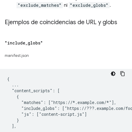
"exclude_matches"
ni
"exclude_globs"
.
Ejemplos de coincidencias de URL y globs
"include
_
globs"
manifest.json
{

  ...

  "content_scripts": [

    {

      "matches": ["https://*.example.com/*"],

      "include_globs": ["https://???.example.com/foo
      "js": ["content-script.js"]

    }

  ],

  ...
