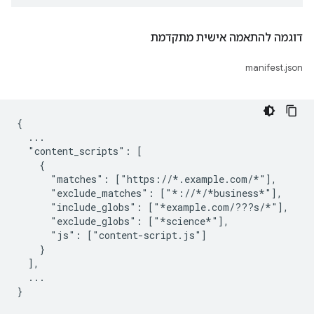
דוגמה להתאמה אישית מתקדמת
manifest.json
{

  ...

  "content_scripts": [

    {

      "matches": ["https://*.example.com/*"],

      "exclude_matches": ["*://*/*business*"],

      "include_globs": ["*example.com/???s/*"],

      "exclude_globs": ["*science*"],

      "js": ["content-script.js"]

    }

  ],

  ...
