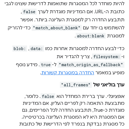
להיות מוחדר לכל המסגרות שתואמות לדרישות שצוינו לגבי
כתובת ה-URL. אם המדיניות מוגדרת לערך
false
,
תתבצע החדרה רק למסגרת העליונה ביותר. אפשר
להשתמש בו יחד עם
"match_about_blank"
כדי להזריק
למסגרת
about:blank
.
כדי לבצע החדרה למסגרות אחרות כמו
data:
,
blob:
ו-
filesystem:
, צריך להגדיר את
"match_origin_as_fallback"
ל-
true
. מידע נוסף
מופיע במאמר
החדרה במסגרות קשורות
.
ערך בוליאני של
"all_frames"
אופציונלי
. ערך ברירת המחדל הוא
false
. כלומר,
מתבצעת התאמה רק לפריים העליון. אם המדיניות
מוגדרת כ-True, תתבצע החדרה לכל הפריימים, גם
אם המסגרת היא לא המסגרת העליונה בכרטיסייה.
כל מסגרת נבדקת בנפרד לפי הדרישות של כתובות