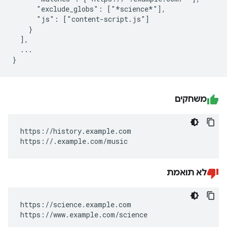
      "exclude_globs": ["*science*"],

      "js": ["content-script.js"]

    }

  ],

  ...

משחקים
https://history.example.com

https://.example.com/music
לא תואמת
https://science.example.com

https://www.example.com/science