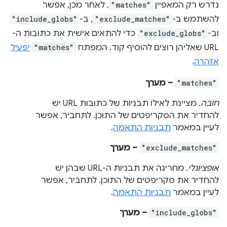
נדרש רק המאפיין
"matches"
. לאחר מכן, אפשר
להשתמש ב-
"exclude_matches"
, ב-
"include_globs"
וב-
"exclude_globs"
כדי להתאים אישית את כתובות ה-
URL שאליהן רוצים להוסיף קוד. המפתח
"matches"
יפעיל
אזהרה
.
"matches"
– מערך
חובה
. מציינת לאילו תבניות של כתובות URL יש
להחדיר את הסקריפטים של התוכן. לתחביר, אפשר
לעיין במאמר
תבניות התאמה
.
"exclude_matches"
– מערך
אופציונלי
. מחריגה את תבניות ה-URL שבהן יש
להחדיר את סקריפטים של התוכן. לתחביר, אפשר
לעיין במאמר
תבניות התאמה
.
"include_globs"
– מערך