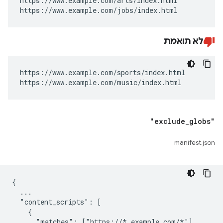
https://www.example.com/arts/index.html

https://www.example.com/jobs/index.html
לא תואמת
https://www.example.com/sports/index.html

https://www.example.com/music/index.html
"exclude
_
globs"
manifest.json
{

  ...

  "content_scripts": [

    {

      "matches": ["https://*.example.com/*"],
