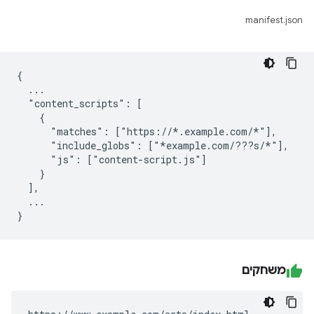
manifest.json
{

  ...

  "content_scripts": [

    {

      "matches": ["https://*.example.com/*"],

      "include_globs": ["*example.com/???s/*"],

      "js": ["content-script.js"]

    }

  ],

  ...

משחקים