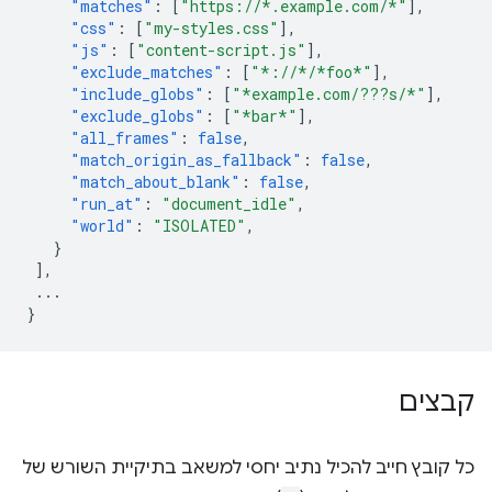
"matches"
:
[
"https://*.example.com/*"
],
"css"
:
[
"my-styles.css"
],
"js"
:
[
"content-script.js"
],
"exclude_matches"
:
[
"*://*/*foo*"
],
"include_globs"
:
[
"*example.com/???s/*"
],
"exclude_globs"
:
[
"*bar*"
],
"all_frames"
:
false
,
"match_origin_as_fallback"
:
false
,
"match_about_blank"
:
false
,
"run_at"
:
"document_idle"
,
"world"
:
"ISOLATED"
,
}
],
...
}
קבצים
כל קובץ חייב להכיל נתיב יחסי למשאב בתיקיית השורש של