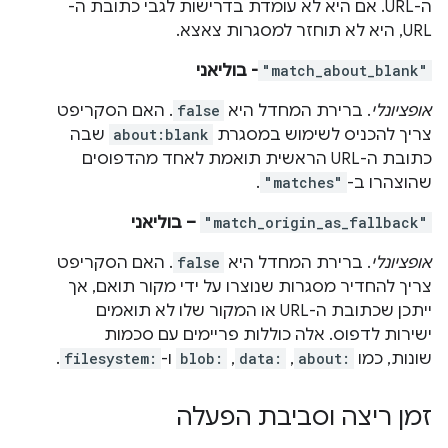
ה-URL. אם היא לא עומדת בדרישות לגבי כתובת ה-
URL, היא לא תוחזר למסגרות צאצא.
"match_about_blank"
- בוליאני
אופציונלי
. ברירת המחדל היא
false
. האם הסקריפט
צריך להכניס לשימוש במסגרת
about:blank
שבה
כתובת ה-URL הראשית תואמת לאחד מהדפוסים
שהוצהרו ב-
"matches"
.
"match_origin_as_fallback"
– בוליאני
אופציונלי
. ברירת המחדל היא
false
. האם הסקריפט
צריך להחדיר מסגרות שנוצרו על ידי מקור תואם, אך
ייתכן שכתובת ה-URL או המקור שלו לא תואמים
ישירות לדפוס. אלה כוללות פריימים עם סכמות
שונות, כמו
about:
,
data:
,
blob:
ו-
filesystem:
.
זמן ריצה וסביבת הפעלה