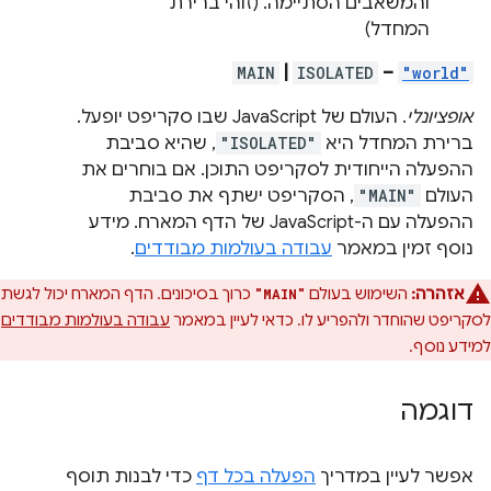
והמשאבים הסתיימה. (זוהי ברירת
המחדל)
MAIN
|
ISOLATED
–
"world"
אופציונלי
. העולם של JavaScript שבו סקריפט יופעל.
ברירת המחדל היא
"ISOLATED"
, שהיא סביבת
ההפעלה הייחודית לסקריפט התוכן. אם בוחרים את
העולם
"MAIN"
, הסקריפט ישתף את סביבת
ההפעלה עם ה-JavaScript של הדף המארח. מידע
נוסף זמין במאמר
עבודה בעולמות מבודדים
.
אזהרה:
השימוש בעולם
כרוך בסיכונים. הדף המארח יכול לגשת
"MAIN"
לסקריפט שהוחדר ולהפריע לו. כדאי לעיין במאמר
עבודה בעולמות מבודדים
למידע נוסף.
דוגמה
אפשר לעיין במדריך
הפעלה בכל דף
כדי לבנות תוסף