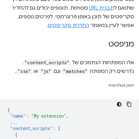
שתואם ל
תבנית URL
מסוימת. תוספים יכולים גם להחדיר
סקריפטים של תוכן באופן פרוגרמטי. לפרטים נוספים,
אפשר לעיין במאמר
החדרת סקריפטים
.
מניפסט
אלו המפתחות הנתמכים של
"content_scripts"
.
נדרשים רק המפתח
"matches"
וגם
"js"
או
"css"
.
manifest.json
{
"name"
:
"My extension"
,
...
"content_scripts"
:
[
{