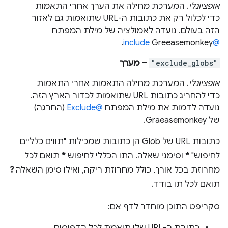
אופציונלי
. המערכת מחילה את הערך אחרי התאמות
כדי לכלול רק את כתובות ה-URL שתואמות גם לאזור
הזה בעולם. נועדה לאמולציה של מילת המפתח
Greeasemonkey.
@include
"exclude_globs"
– מערך
אופציונלי
. המערכת מחילה התאמות אחרי התאמות
כדי להחריג כתובות URL שתואמות לכדור הארץ הזה.
נועדה לדמות את מילת המפתח
@Exclude
(החרגה)
של Graeasemonkey.
כתובות URL של Glob הן כתובות שמכילות "תווים כלליים
לחיפוש"
*
וסימני שאלה. התו הכללי לחיפוש
*
תואם לכל
מחרוזת בכל אורך, כולל מחרוזת ריקה, ואילו סימן השאלה
?
תואם לכל תו בודד.
סקריפט התוכן מוחדר לדף אם: