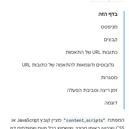
בדף הזה
מניפסט
קבצים
כתובות URL של התאמות
גלובוסים ודוגמאות להתאמה של כתובות URL
מסגרות
זמן ריצה וסביבת הפעלה
דוגמה
המפתח
"content_scripts"
מציין קובץ JavaScript או
CSS שנטען באופן סטטי, שישמש בכל פעם שפותחים דף