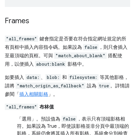
Frames
"all_frames"
鍵會指定是否要在符合指定網址規定的所
有頁框中插入內容指令碼。如果設為
false
，則只會插入
至最頂端的頁框。可與
"match_about_blank"
搭配使
用，以便插入
about:blank
影格中。
如要插入
data:
、
blob:
和
filesystem:
等其他影格，
請將
"match_origin_as_fallback"
設為
true
。詳情請
參閱「
插入相關影格
」。
"all_frames"
布林值
「選用」
。預設值為
false
，表示只有頂端影格相
符。如果設為 True，即使該影格並非分頁中最頂端的
影格，系統仍會將其插入所有影格。系統會分別檢查