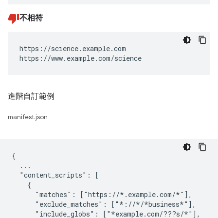
不相符
https://science.example.com

https://www.example.com/science
進階自訂範例
manifest.json
{

  ...

  "content_scripts": [

    {

      "matches": ["https://*.example.com/*"],

      "exclude_matches": ["*://*/*business*"],

      "include_globs": ["*example.com/???s/*"],
