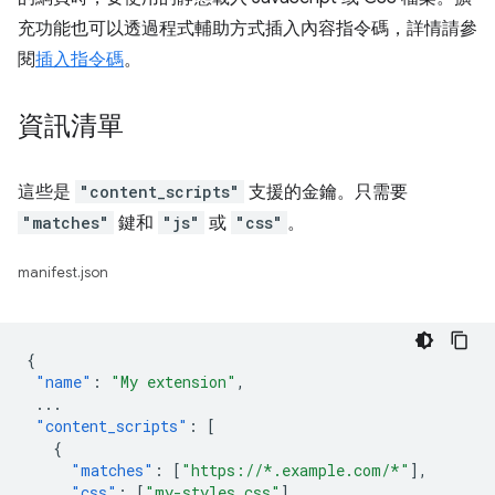
充功能也可以透過程式輔助方式插入內容指令碼，詳情請參
閱
插入指令碼
。
資訊清單
這些是
"content_scripts"
支援的金鑰。只需要
"matches"
鍵和
"js"
或
"css"
。
manifest.json
{
"name"
:
"My extension"
,
...
"content_scripts"
:
[
{
"matches"
:
[
"https://*.example.com/*"
],
"css"
:
[
"my-styles.css"
],