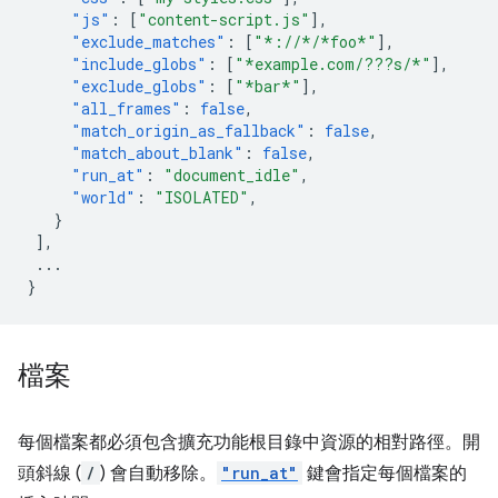
"js"
:
[
"content-script.js"
],
"exclude_matches"
:
[
"*://*/*foo*"
],
"include_globs"
:
[
"*example.com/???s/*"
],
"exclude_globs"
:
[
"*bar*"
],
"all_frames"
:
false
,
"match_origin_as_fallback"
:
false
,
"match_about_blank"
:
false
,
"run_at"
:
"document_idle"
,
"world"
:
"ISOLATED"
,
}
],
...
}
檔案
每個檔案都必須包含擴充功能根目錄中資源的相對路徑。開
頭斜線 (
/
) 會自動移除。
"run_at"
鍵會指定每個檔案的