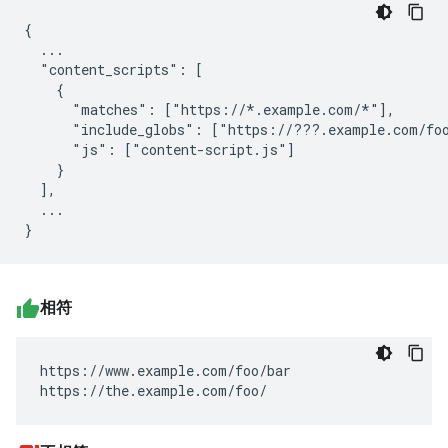
{

  ...

  "content_scripts": [

    {

      "matches": ["https://*.example.com/*"],

      "include_globs": ["https://???.example.com/foo
      "js": ["content-script.js"]

    }

  ],

  ...

相符
https://www.example.com/foo/bar

https://the.example.com/foo/