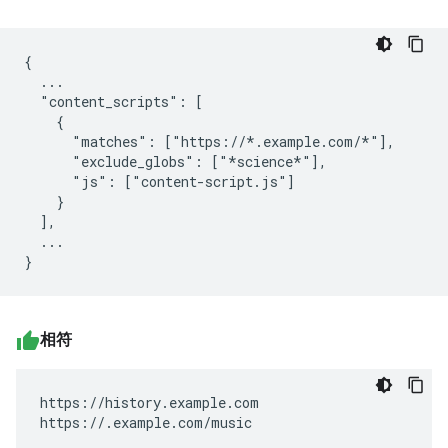
{

  ...

  "content_scripts": [

    {

      "matches": ["https://*.example.com/*"],

      "exclude_globs": ["*science*"],

      "js": ["content-script.js"]

    }

  ],

  ...

相符
https://history.example.com

https://.example.com/music