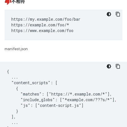
不相符
https://my.example.com/foo/bar

https://example.com/foo/*

https://www.example.com/foo
manifest.json
{

  ...

  "content_scripts": [

    {

      "matches": ["https://*.example.com/*"],

      "include_globs": ["*example.com/???s/*"],

      "js": ["content-script.js"]

    }

  ],

  ...
