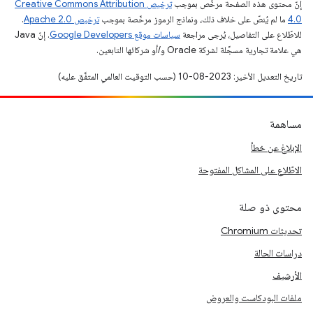
إنّ محتوى هذه الصفحة مرخّص بموجب
ترخيص Creative Commons Attribution
4.0‏
ما لم يُنصّ على خلاف ذلك، ونماذج الرموز مرخّصة بموجب
ترخيص Apache 2.0‏
.
للاطّلاع على التفاصيل، يُرجى مراجعة
سياسات موقع Google Developers‏
. إنّ Java
هي علامة تجارية مسجَّلة لشركة Oracle و/أو شركائها التابعين.
تاريخ التعديل الأخير: 2023-08-10 (حسب التوقيت العالمي المتفَّق عليه)
مساهمة
الإبلاغ عن خطأ
الاطّلاع على المشاكل المفتوحة
محتوى ذو صلة
تحديثات Chromium
دراسات الحالة
الأرشيف
ملفات البودكاست والعروض