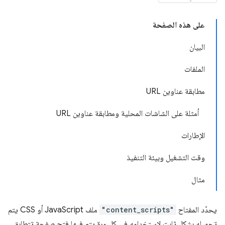
على هذه الصفحة
البيان
الملفات
مطابقة عناوين URL
أمثلة على الشاشات المحلية ومطابقة عناوين URL
الإطارات
وقت التشغيل وبيئة التنفيذ
مثال
يحدّد المفتاح
"content_scripts"
ملف JavaScript أو CSS يتم
تحميله بشكل ثابت لاستخدامه في كل مرة يتم فيها فتح صفحة تتطابق