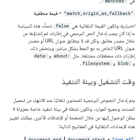
في
"matches"
.
"match_origin_as_fallback"
- قيمة منطقية
اختيارية
وتكون القيمة التلقائية هي
false
. تحدِّد هذه السياسة
ما إذا كان يجب إدخال النص البرمجي في إطارات تم إنشاؤها من
خلال مصدر مطابق، ولكن قد لا يتطابق عنوان URL أو مصدر
عنوان URL الخاص به مع النمط بشكل مباشر. ويتضمّن ذلك
إطارات ذات مخططات مختلفة، مثل
about:
و
data:
و
blob:
و
filesystem:
.
وقت التشغيل وبيئة التنفيذ
يتم إدخال النصوص البرمجية للمحتوى تلقائيًا عند الانتهاء من تحميل
المستند وجميع الموارد، وتكون نشطة في بيئة تنفيذ خاصة معزولة لا
يمكن الوصول إليها من خلال الصفحة أو الإضافات الأخرى. يمكنك تغيير
هذه الإعدادات التلقائية في المفاتيح التالية:
|
document_end
|
document_start
-
"run_at"