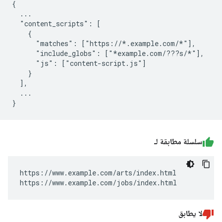
{

  ...

  "content_scripts": [

    {

      "matches": ["https://*.example.com/*"],

      "include_globs": ["*example.com/???s/*"],

      "js": ["content-script.js"]

    }

  ],

  ...

سلسلة مطابقة لـ
https://www.example.com/arts/index.html

https://www.example.com/jobs/index.html
لا يطابق