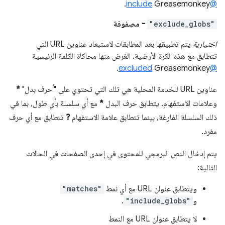
Greasemonkey.
@include
"exclude_globs"
- مصفوفة
اختيارية
يتم تطبيقها بعد المطابقات لاستبعاد عناوين URL التي
تتطابق مع هذه الكرة الأرضية. الغرض منها محاكاة الكلمة الرئيسية
Greasemonkey.
@excluded
عناوين URL للخدمة المحلية هي تلك التي تحتوي على "أحرف بدل"
*
وعلامات الاستفهام. يتطابق حرف البدل
*
مع أي سلسلة بأي طول، بما في
ذلك السلسلة الفارغة، بينما تتطابق علامة الاستفهام
?
تتطابق مع أي حرف
مفرد.
يتم إدخال النص البرمجي للمحتوى في إحدى الصفحات في الحالات
التالية:
ويتطابق عنوان URL مع أي نمط
"matches"
و
"include_globs"
.
لا يتطابق عنوان URL مع النمط