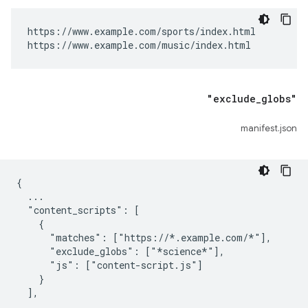
https://www.example.com/sports/index.html

https://www.example.com/music/index.html
"exclude
_
globs"
manifest.json
{

  ...

  "content_scripts": [

    {

      "matches": ["https://*.example.com/*"],

      "exclude_globs": ["*science*"],

      "js": ["content-script.js"]

    }

  ],

  ...
