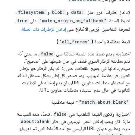
لإدخال إطارات أخرى، مثل
data:
و
blob:
و
filesystem:
،
اضبط السمة
"match_origin_as_fallback"
على
true
.
لمعرفة التفاصيل، يُرجى الاطّلاع على
إدخال الإطارات ذات الصلة
.
قيمة منطقية واحدة (
"all_frames"
)
اختيارية
ويتم ضبط هذه القيمة تلقائيًا على
false
، ما يعني أنّه
تتم مطابقة الإطار العلوي فقط. في حال ضبطها على "صحيح"،
سيتم إدخالها في جميع اللقطات، حتى إذا لم يكن الإطار هو الإطار
العلوي في علامة التبويب. يتم فحص كل إطار بشكل مستقل للتأكّد
من استيفاء متطلبات عناوين URL، ولن يتم إدخاله في الإطارات
الثانوية في حال عدم استيفاء متطلبات عناوين URL.
"match_about_blank"
- قيمة منطقية
اختيارية
وتكون القيمة التلقائية هي
false
. تحدِّد هذه السياسة
ما إذا كان يجب إدخال النص البرمجي في إطار
about:blank
حيث يتطابق عنوان URL الرئيسي مع أحد الأنماط التي تم تعريفها