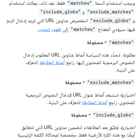
ويجب استخدام السمة
"matches"
فقط. بعد ذلك، يمكنك استخدام
"exclude_matches"
و
"include_globs"
و
"exclude_globs"
لتخصيص عناوين URL التي تريد إدخال الرمز
فيها. سيؤدي المفتاح
"matches"
إلى
ظهور تحذير
.
"matches"
- مصفوفة
مطلوبة
. تحدِّد هذه السياسة أنماط عناوين URL المطلوب إدخال
النصوص البرمجية للمحتوى إليها. راجِع
أنماط المطابقة
للتعرّف
على البنية.
"exclude_matches"
- مصفوفة
اختيارية
تستبعد أنماط عنوان URL لإدخال النصوص البرمجية
للمحتوى. راجِع
أنماط المطابقة
للتعرّف على البنية.
"include_globs"
- مصفوفة
اختيارية
يُطبَّق بعد المطابقات لتضمين عناوين URL التي تتطابق
أيضًا مع هذه الكرة الأرضية فقط. مخصصة لمحاكاة الكلمة الرئيسية