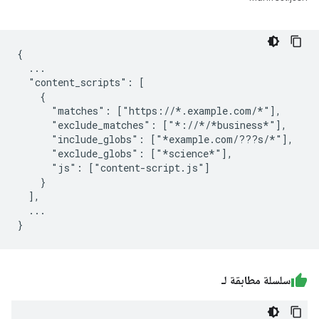
{

  ...

  "content_scripts": [

    {

      "matches": ["https://*.example.com/*"],

      "exclude_matches": ["*://*/*business*"],

      "include_globs": ["*example.com/???s/*"],

      "exclude_globs": ["*science*"],

      "js": ["content-script.js"]

    }

  ],

  ...

سلسلة مطابقة لـ