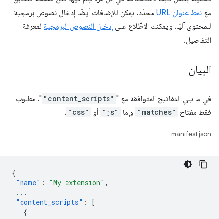
مع
نمط عنوان URL
محدّد. يمكن للإضافات أيضًا إدخال نصوص برمجية
للمحتوى آليًا. ويمكنك الاطّلاع على
إدخال النصوص البرمجية
لمعرفة
التفاصيل.
البيان
في ما يلي المفاتيح المتوافقة مع "
"content_scripts"
". مطلوب
فقط مفتاح
"matches"
وإما
"js"
أو
"css"
.
manifest.json
{
"name"
:
"My extension"
,
...
"content_scripts"
:
[
{