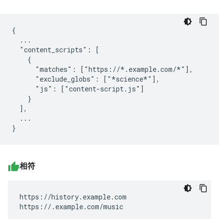
{

  ...

  "content_scripts": [

    {

      "matches": ["https://*.example.com/*"],

      "exclude_globs": ["*science*"],

      "js": ["content-script.js"]

    }

  ],

  ...

相符
https://history.example.com

https://.example.com/music