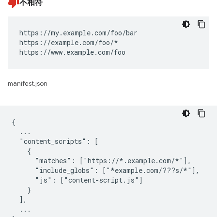
不相符
https://my.example.com/foo/bar

https://example.com/foo/*

https://www.example.com/foo
manifest.json
{

  ...

  "content_scripts": [

    {

      "matches": ["https://*.example.com/*"],

      "include_globs": ["*example.com/???s/*"],

      "js": ["content-script.js"]

    }

  ],

  ...
