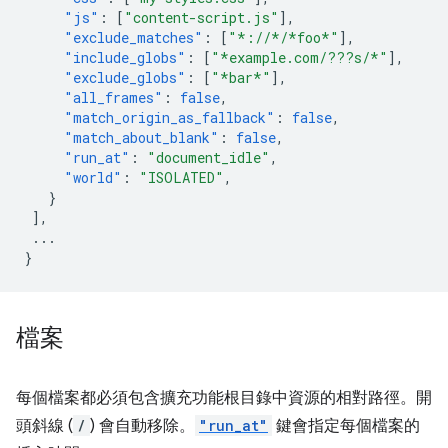
"js"
:
[
"content-script.js"
],
"exclude_matches"
:
[
"*://*/*foo*"
],
"include_globs"
:
[
"*example.com/???s/*"
],
"exclude_globs"
:
[
"*bar*"
],
"all_frames"
:
false
,
"match_origin_as_fallback"
:
false
,
"match_about_blank"
:
false
,
"run_at"
:
"document_idle"
,
"world"
:
"ISOLATED"
,
}
],
...
}
檔案
每個檔案都必須包含擴充功能根目錄中資源的相對路徑。開
頭斜線 (
/
) 會自動移除。
"run_at"
鍵會指定每個檔案的