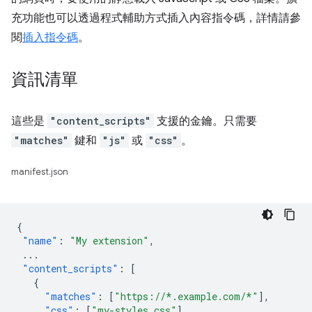
充功能也可以透過程式輔助方式插入內容指令碼，詳情請參
閱
插入指令碼
。
資訊清單
這些是
"content_scripts"
支援的金鑰。只需要
"matches"
鍵和
"js"
或
"css"
。
manifest.json
{
"name"
:
"My extension"
,
...
"content_scripts"
:
[
{
"matches"
:
[
"https://*.example.com/*"
],
"css"
:
[
"my-styles.css"
],