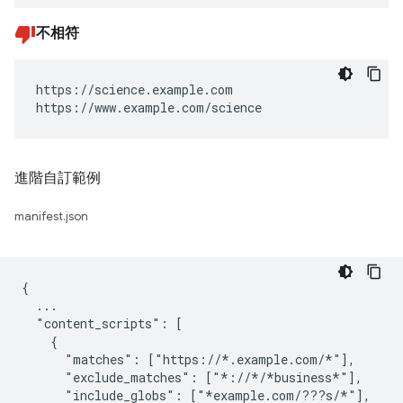
不相符
https://science.example.com

https://www.example.com/science
進階自訂範例
manifest.json
{

  ...

  "content_scripts": [

    {

      "matches": ["https://*.example.com/*"],

      "exclude_matches": ["*://*/*business*"],

      "include_globs": ["*example.com/???s/*"],
