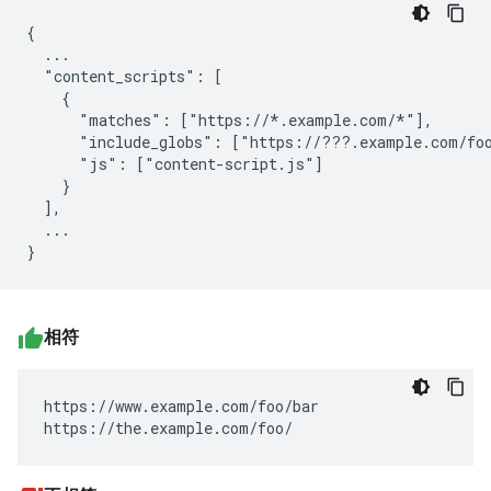
{

  ...

  "content_scripts": [

    {

      "matches": ["https://*.example.com/*"],

      "include_globs": ["https://???.example.com/foo
      "js": ["content-script.js"]

    }

  ],

  ...

相符
https://www.example.com/foo/bar

https://the.example.com/foo/