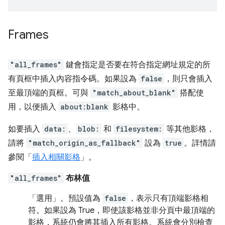
Frames
"all_frames"
鍵會指定是否要在符合指定網址規定的所
有頁框中插入內容指令碼。如果設為
false
，則只會插入
至最頂端的頁框。可與
"match_about_blank"
搭配使
用，以便插入
about:blank
影格中。
如要插入
data:
、
blob:
和
filesystem:
等其他影格，
請將
"match_origin_as_fallback"
設為
true
。詳情請
參閱「
插入相關影格
」。
"all_frames"
布林值
「選用」
。預設值為
false
，表示只有頂端影格相
符。如果設為 True，即使該影格並非分頁中最頂端的
影格，系統仍會將其插入所有影格。系統會分別檢查