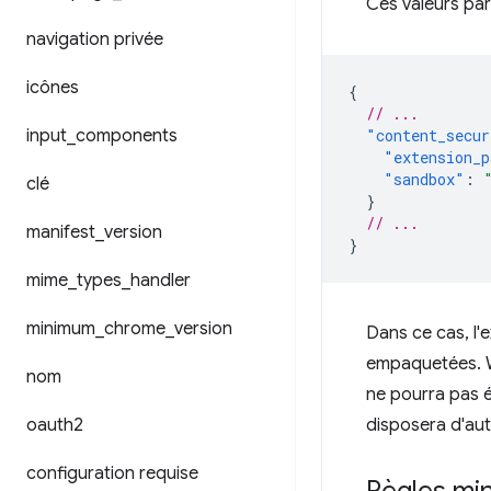
Ces valeurs par
navigation privée
icônes
{
// ...
input
_
components
"content_secur
"extension_p
"sandbox"
:
clé
}
// ...
manifest
_
version
}
mime
_
types
_
handler
minimum
_
chrome
_
version
Dans ce cas, l'
empaquetées. W
nom
ne pourra pas é
oauth2
disposera d'aut
configuration requise