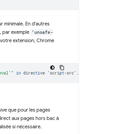
r minimale. En d'autres
s, par exemple
'unsafe-
e votre extension, Chrome
eval'"
i
n
direc
t
ive
'scrip
t
-
src'.
sive que pour les pages
 direct aux pages hors bac à
lisée si nécessaire.