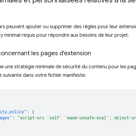
imales et personnalisées relatives à la s
s peuvent ajouter ou supprimer des règles pour leur extension
y minimal requis pour répondre aux besoins de leur projet.
oncernant les pages d'extension
 une stratégie minimale de sécurité du contenu pour les page
le suivante dans votre fichier manifeste:
ity_policy"
:
{
ages"
:
"script-src 'self' 'wasm-unsafe-eval'; object-s