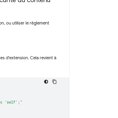
écurité du contenu
, ou utiliser le règlement
s d'extension. Cela revient à
rc 'self';"