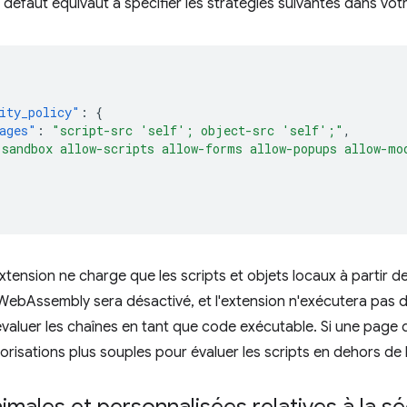
 défaut équivaut à spécifier les stratégies suivantes dans votr
ity_policy"
:
{
ages"
:
"script-src 'self'; object-src 'self';"
,
"sandbox allow-scripts allow-forms allow-popups allow-mo
extension ne charge que les scripts et objets locaux à partir 
ebAssembly sera désactivé, et l'extension n'exécutera pas d
valuer les chaînes en tant que code exécutable. Si une page d
orisations plus souples pour évaluer les scripts en dehors de l