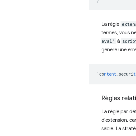
La règle
exten
termes, vous ne
eval'
à
scrip
génère une erre
'co
ntent
_securi
t
Règles relat
La règle par dé
d'extension, ca
sable. La strat