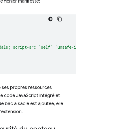
e fichier manifeste:
dals; script-src 'self' 'unsafe-inline' 'unsafe-eval'; 
de ses propres ressources
e code JavaScript intégré et
e bac à sable est ajoutée, elle
'extension.