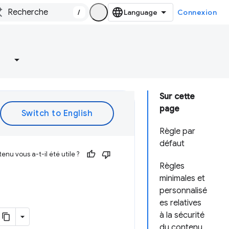
/
Connexion
Sur cette
page
Règle par
défaut
enu vous a-t-il été utile ?
Règles
minimales et
personnalisé
es relatives
à la sécurité
du contenu