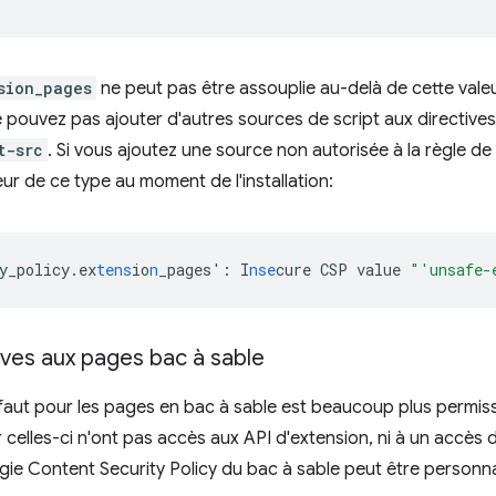
sion_pages
ne peut pas être assouplie au-delà de cette valeu
 pouvez pas ajouter d'autres sources de script aux directive
t-src
. Si vous ajoutez une source non autorisée à la règle d
ur de ce type au moment de l'installation:
y_policy.ex
tens
io
n
_pages'
:
I
nse
cure
CSP
value
"'unsafe-
ives aux pages bac à sable
faut pour les pages en bac à sable est beaucoup plus permis
r celles-ci n'ont pas accès aux API d'extension, ni à un accès
égie Content Security Policy du bac à sable peut être personna