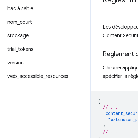
Règles min
bac à sable
nom
_
court
Les développeur
stockage
Content Securit
trial
_
tokens
Règlement c
version
Chrome applique
web
_
accessible
_
resources
spécifier la règ
{
// ...
"content_secur
"extension_p
}
// ...
}