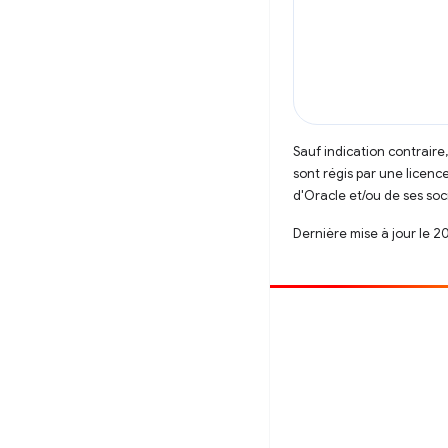
Sauf indication contraire
sont régis par une licenc
d'Oracle et/ou de ses soci
Dernière mise à jour le 2
Contribuer
Signaler un bug
Afficher les questions en suspens