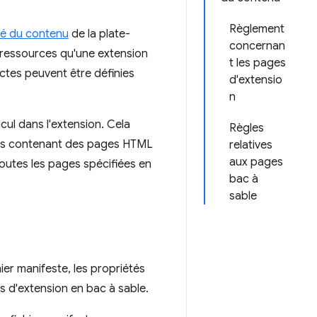
Règlement
ité du contenu
de la plate-
concernan
es ressources qu'une extension
t les pages
inctes peuvent être définies
d'extensio
n
ul dans l'extension. Cela
Règles
glets contenant des pages HTML
relatives
aux pages
toutes les pages spécifiées en
bac à
sable
chier manifeste, les propriétés
es d'extension en bac à sable.