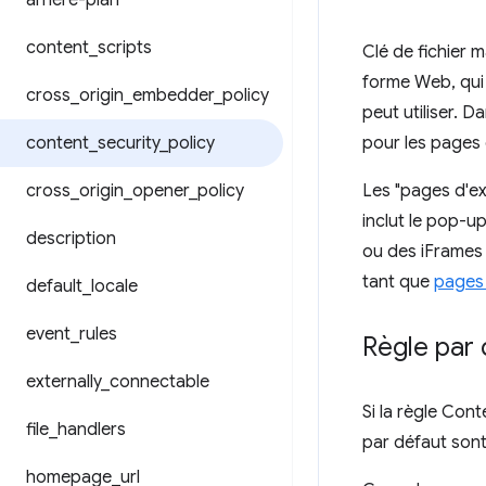
arrière-plan
content
_
scripts
Clé de fichier 
forme Web, qui s
cross
_
origin
_
embedder
_
policy
peut utiliser. D
content
_
security
_
policy
pour les pages 
cross
_
origin
_
opener
_
policy
Les "pages d'ex
inclut le pop-u
description
ou des iFrames 
tant que
pages 
default
_
locale
event
_
rules
Règle par 
externally
_
connectable
Si la règle Cont
file
_
handlers
par défaut sont
homepage
_
url