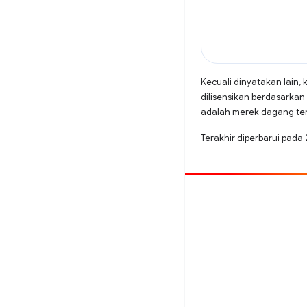
Kecuali dinyatakan lain, 
dilisensikan berdasarkan
adalah merek dagang terd
Terakhir diperbarui pada
Beri kontribusi
Laporkan bug
Lihat masalah terbuka