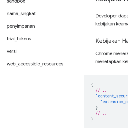
sandbox
nama
_
singkat
Developer dap
kebijakan keam
penyimpanan
trial
_
tokens
Kebijakan H
versi
Chrome menerap
menetapkan keb
web
_
accessible
_
resources
{
// ...
"content_secur
"extension_p
}
// ...
}