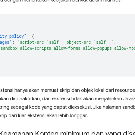
ara dengan menentukan kebijakan berikut dalam manifes:
ity_policy"
:
{
ages"
:
"script-src 'self'; object-src 'self';"
,
"sandbox allow-scripts allow-forms allow-popups allow-mo
ekstensi hanya akan memuat skrip dan objek lokal dari resource
n dinonaktifkan, dan ekstensi tidak akan menjalankan JavaSc
ring sebagai kode yang dapat dieksekusi. Jika halaman sandb
ip dari luar ekstensi akan lebih longgar.
 Keamanan Konten minimum dan yang dis