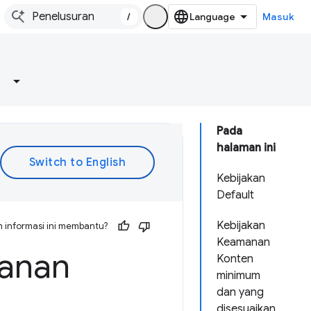
/
Masuk
Pada
halaman ini
Kebijakan
Default
Kebijakan
 informasi ini membantu?
Keamanan
manan
Konten
minimum
dan yang
disesuaikan