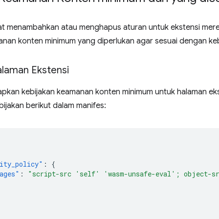
at menambahkan atau menghapus aturan untuk ekstensi mer
anan konten minimum yang diperlukan agar sesuai dengan ke
alaman Ekstensi
kan kebijakan keamanan konten minimum untuk halaman ekst
ijakan berikut dalam manifes:
ity_policy"
:
{
ages"
:
"script-src 'self' 'wasm-unsafe-eval'; object-s