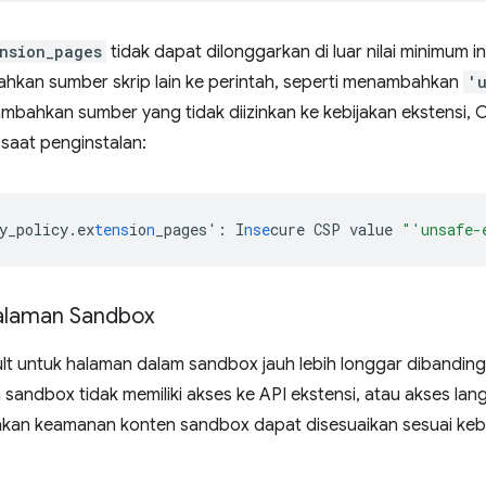
nsion_pages
tidak dapat dilonggarkan di luar nilai minimum in
kan sumber skrip lain ke perintah, seperti menambahkan
'
mbahkan sumber yang tidak diizinkan ke kebijakan ekstensi,
i saat penginstalan:
y_policy.ex
tens
io
n
_pages'
:
I
nse
cure
CSP
value
"'unsafe-
alaman Sandbox
ult untuk halaman dalam sandbox jauh lebih longgar dibandin
sandbox tidak memiliki akses ke API ekstensi, atau akses la
akan keamanan konten sandbox dapat disesuaikan sesuai keb