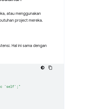
eka, atau menggunakan
butuhan project mereka.
ensi. Hal ini sama dengan
rc 'self';"