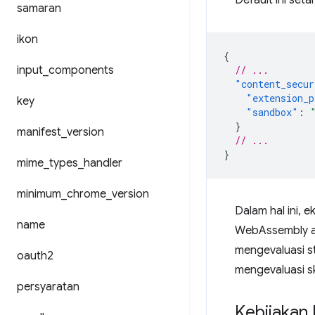
Default ini set
samaran
ikon
{
input
_
components
// ...
"content_secur
"extension_p
key
"sandbox"
:
}
manifest
_
version
// ...
}
mime
_
types
_
handler
minimum
_
chrome
_
version
Dalam hal ini, 
name
WebAssembly aka
mengevaluasi st
oauth2
mengevaluasi skr
persyaratan
Kebijakan