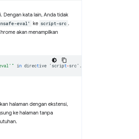
i. Dengan kata lain, Anda tidak
unsafe-eval'
ke
script-src
.
 Chrome akan menampilkan
eval'"
i
n
direc
t
ive
'scrip
t
-
src'.
gkan halaman dengan ekstensi,
ngsung ke halaman tanpa
utuhan.