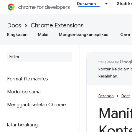
Dokumen
Studi k
Docs
Chrome Extensions
Ringkasan
Mulai
Mengembangkan aplikasi
Cara
konten ke dalam 
kesalahan.
Format file manifes
Modul bersama
Beranda
Docs
Mengganti setelan Chrome
Mani
latar belakang
Kont