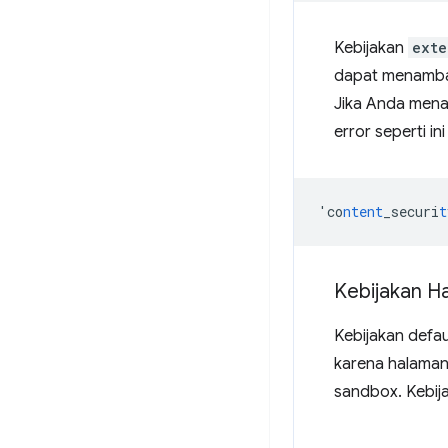
Kebijakan
exte
dapat menambah
Jika Anda mena
error seperti in
'co
ntent
_securi
t
Kebijakan H
Kebijakan defa
karena halaman 
sandbox. Kebij