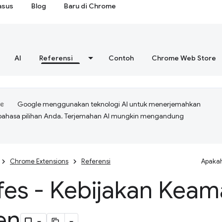
asus
Blog
Baru di Chrome
AI
Referensi
Contoh
Chrome Web Store
Google menggunakan teknologi AI untuk menerjemahkan
bahasa pilihan Anda. Terjemahan AI mungkin mengandung
Chrome Extensions
Referensi
Apakah
fes - Kebijakan Kea
en