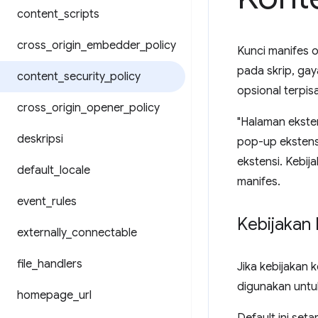
content
_
scripts
cross
_
origin
_
embedder
_
policy
Kunci manifes o
pada skrip, gay
content
_
security
_
policy
opsional terpi
cross
_
origin
_
opener
_
policy
"Halaman eksten
deskripsi
pop-up ekstens
ekstensi. Kebi
default
_
locale
manifes.
event
_
rules
Kebijakan 
externally
_
connectable
file
_
handlers
Jika kebijakan 
digunakan untu
homepage
_
url