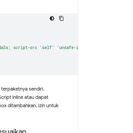
dals; script-src 'self' 'unsafe-inline' 'unsafe-eval'; 
 terpaketnya sendiri.
ript inline atau dapat
ox ditambahkan, izin untuk
esuaikan