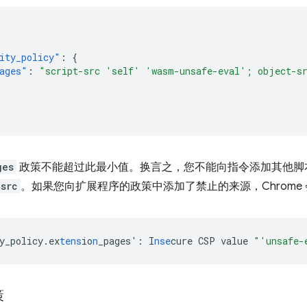
ity_policy"
:
{
ages"
:
"script-src 'self' 'wasm-unsafe-eval'; object-s
ges
政策不能超过此最小值。换言之，您不能向指令添加其他脚
-src
。如果您向扩展程序的政策中添加了禁止的来源，Chrome
y_policy.ex
tens
io
n
_pages'
:
I
nse
cure
CSP
value
"'unsafe-
策