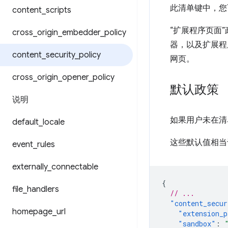
此清单键中，您
content
_
scripts
“扩展程序页面
cross
_
origin
_
embedder
_
policy
器，以及扩展程序
content
_
security
_
policy
网页。
cross
_
origin
_
opener
_
policy
默认政策
说明
如果用户未在清
default
_
locale
这些默认值相当
event
_
rules
externally
_
connectable
{
file
_
handlers
// ...
"content_secur
homepage
_
url
"extension_p
"sandbox"
: