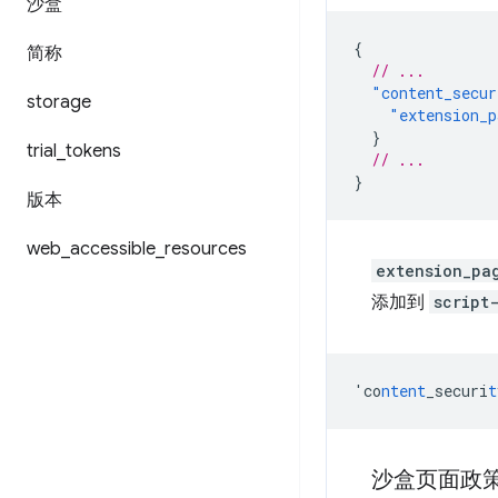
沙盒
{
简称
// ...
"content_secur
storage
"extension_p
}
trial
_
tokens
// ...
}
版本
web
_
accessible
_
resources
extension_pa
添加到
script
'co
ntent
_securi
t
沙盒页面政