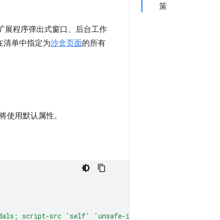
策
扩展程序弹出式窗口、后台工作
于在清单中指定为
沙盒页面
的所有
将使用默认属性。
dals; script-src 'self' 'unsafe-inline' 'unsafe-eval'; 