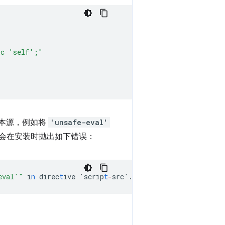
rc 'self';"
本源，例如将
'unsafe-eval'
 会在安装时抛出如下错误：
eval'"
i
n
direc
t
ive
'scrip
t
-
src'.