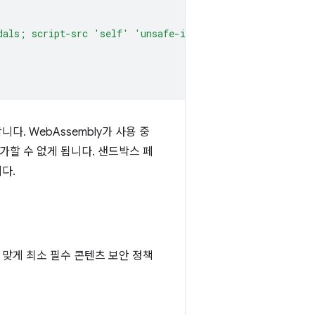
dals; script-src 'self' 'unsafe-inline' 'unsafe-eval'; 
. WebAssembly가 사용 중
할 수 없게 됩니다. 샌드박스 페
다.
맞게 최소 필수 콘텐츠 보안 정책