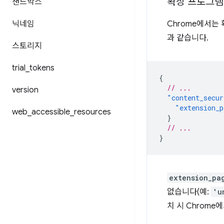
확장 프로그램
샌드박스
닉네임
Chrome에서는
과 같습니다.
스토리지
trial
_
tokens
{
// ...
version
"content_secur
"extension_p
web
_
accessible
_
resources
}
// ...
}
extension_pa
없습니다(예:
'u
치 시 Chrome