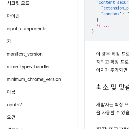
"content_secur
시크릿 모드
"extension_p
"sandbox"
:
아이콘
}
// ...
input
_
components
}
키
manifest
_
version
이 경우 확장 프
지되고 확장 프로
mime
_
types
_
handler
이지가 추가되면 
minimum
_
chrome
_
version
최소 및 맞
이름
oauth2
개발자는 확장 프
을 사용할 수 있
요건