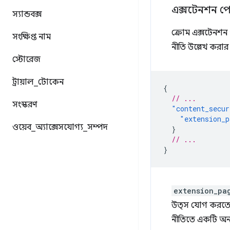
এক্সটেনশন প
স্যান্ডবক্স
ক্রোম এক্সটেনশন প
সংক্ষিপ্ত নাম
নীতি উল্লেখ করার
স্টোরেজ
ট্রায়াল
_
টোকেন
{
// ...
সংস্করণ
"content_secur
"extension_p
ওয়েব
_
অ্যাক্সেসযোগ্য
_
সম্পদ
}
// ...
}
extension_pa
উত্স যোগ করতে 
নীতিতে একটি অনন