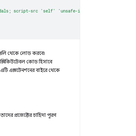
dals; script-src 'self' 'unsafe-inline' 'unsafe-eval'; 
স্থানগুলি থেকে লোড করবে৷
 এক্সিকিউটেবল কোড হিসাবে
তবে এটি এক্সটেনশনের বাইরে থেকে
দের প্রজেক্টের চাহিদা পূরণ