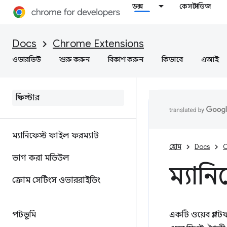
ডক্স
কেস স্টাডিজ
Docs
Chrome Extensions
ওভারভিউ
শুরু করুন
বিকাশ করুন
কিভাবে
এআই
ম্যানিফেস্ট ফাইল ফরম্যাট
হোম
Docs
C
ভাগ করা মডিউল
ম্যানি
ক্রোম সেটিংস ওভাররাইডিং
পটভূমি
একটি ওয়েব প্ল্যাট