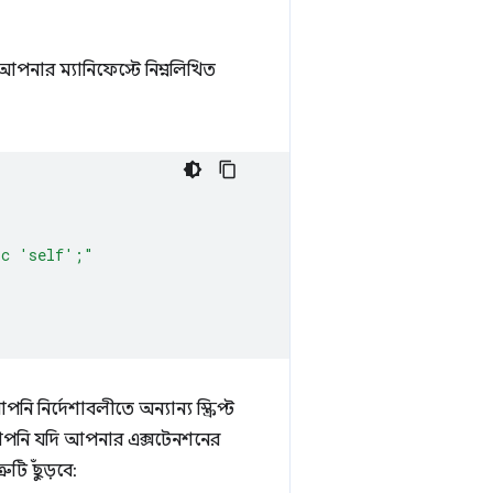
 আপনার ম্যানিফেস্টে নিম্নলিখিত
rc 'self';"
 নির্দেশাবলীতে অন্যান্য স্ক্রিপ্ট
নি যদি আপনার এক্সটেনশনের
ি ছুঁড়বে: