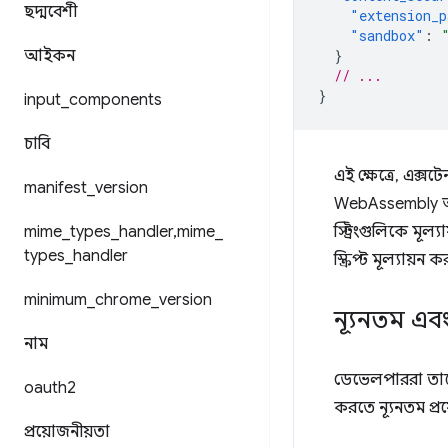
ছদ্মবেশী
"extension_p
"sandbox"
:
আইকন
}
// ...
}
input
_
components
চাবি
এই ক্ষেত্রে, এক্সট
manifest
_
version
WebAssembly অক্
mime
_
types
_
handler
,
mime
_
স্ট্রিংগুলিকে মূল
types
_
handler
স্ক্রিপ্ট মূল্যায়
minimum
_
chrome
_
version
ন্যূনতম এবং
নাম
ডেভেলপাররা তাদে
oauth2
করতে ন্যূনতম প্রয
প্রয়োজনীয়তা