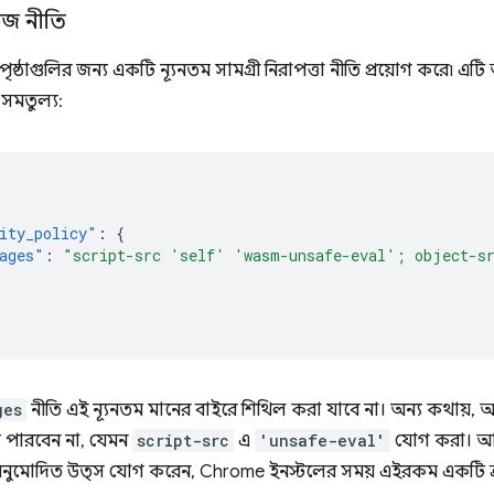
েজ নীতি
ৃষ্ঠাগুলির জন্য একটি ন্যূনতম সামগ্রী নিরাপত্তা নীতি প্রয়োগ করে৷ এটি
 সমতুল্য:
ity_policy"
:
{
ages"
:
"script-src 'self' 'wasm-unsafe-eval'; object-s
ges
নীতি এই ন্যূনতম মানের বাইরে শিথিল করা যাবে না। অন্য কথায়, আপনি
পারবেন না, যেমন
script-src
এ
'unsafe-eval'
যোগ করা। আপ
ুমোদিত উত্স যোগ করেন, Chrome ইনস্টলের সময় এইরকম একটি ত্রুট