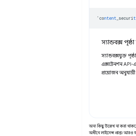
'co
ntent
_securi
t
স্যান্ডবক্স পৃষ্ঠ
স্যান্ডবক্সযুক্ত প
এক্সটেনশন API-এ অ্
প্রয়োজন অনুযায়
অন্য কিছু উল্লেখ না করা থাকলে,
অধীনে লাইসেন্স প্রাপ্ত। আরও