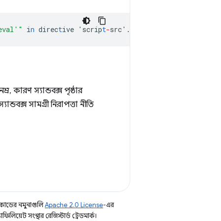
eval'"
i
n
direc
t
ive
'scrip
t
-
src'.
্র, কারণ স্যান্ডবক্স পৃষ্ঠার
ান্ডবক্স সামগ্রী নিরাপত্তা নীতি
কোডের নমুনাগুলি
Apache 2.0 License
-এর
িয়েট সংস্থার রেজিস্টার্ড ট্রেডমার্ক।