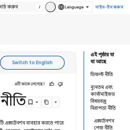
/
সাইন-ইন করুন
এই পৃষ্ঠায় যা
যা আছে
ডিফল্ট নীতি
এটি কাজে লেগেছে?
ন্যূনতম এবং
কাস্টমাইজড
া নীতি
বিষয়বস্তু
নিরাপত্তা নীতি
এক্সটেনশন
কটি এক্সটেনশন ব্যবহার করতে পারে
পেজ নীতি