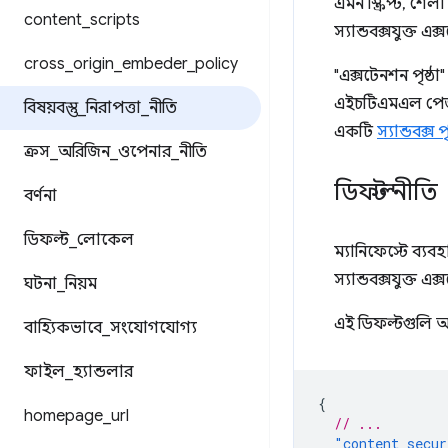
এমন স্ক্রিপ্ট, শৈল
content
_
scripts
স্যান্ডবক্সযুক্ত 
cross
_
origin
_
embeder
_
policy
"এক্সটেনশন পৃষ্ঠা
এইচটিএমএল পেজ বা
বিষয়বস্তু
_
নিরাপত্তা
_
নীতি
একটি
স্যান্ডবক্স পৃ
ক্রস
_
অরিজিন
_
ওপেনার
_
নীতি
ডিফল্ট নীতি
বর্ণনা
ডিফল্ট
_
লোকেল
ম্যানিফেস্টে ব্যবহ
স্যান্ডবক্সযুক্ত এ
ঘটনা
_
নিয়ম
এই ডিফল্টগুলি আপন
বাহ্যিকভাবে
_
সংযোগযোগ্য
ফাইল
_
হ্যান্ডলার
{
homepage
_
url
// ...
"content_secur