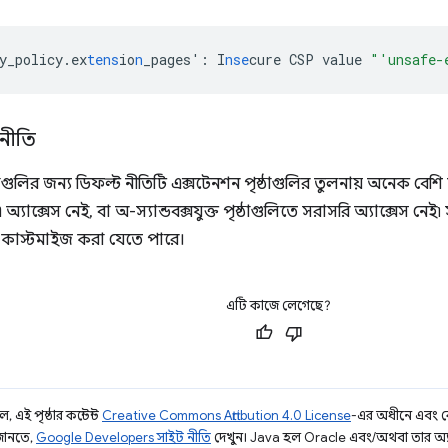
y_policy.ex
tens
io
n
_pages'
:
I
nse
cure
CSP
value
"'unsafe-
া নীতি
ৃষ্ঠাগুলির জন্য ডিফল্ট নীতিটি এক্সটেনশন পৃষ্ঠাগুলির তুলনায় অনেক বেশি নম
যাক্সেস নেই, বা অ-স্যান্ডবক্সযুক্ত পৃষ্ঠাগুলিতে সরাসরি অ্যাক্সেস নেই৷ স্য
ী কাস্টমাইজ করা যেতে পারে।
এটি কাজে লেগেছে?
 এই পৃষ্ঠার কন্টেন্ট
Creative Commons Attribution 4.0 License
-এর অধীনে এবং 
 জানতে,
Google Developers সাইট নীতি
দেখুন। Java হল Oracle এবং/অথবা তার অ্যাফিল