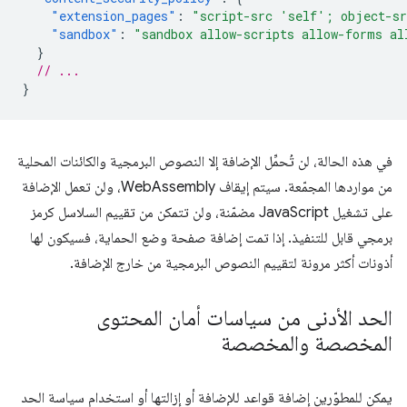
"extension_pages"
:
"script-src 'self'; object-s
"sandbox"
:
"sandbox allow-scripts allow-forms al
}
// ...
}
في هذه الحالة، لن تُحمِّل الإضافة إلا النصوص البرمجية والكائنات المحلية
من مواردها المجمّعة. سيتم إيقاف WebAssembly، ولن تعمل الإضافة
على تشغيل JavaScript مضمّنة، ولن تتمكن من تقييم السلاسل كرمز
برمجي قابل للتنفيذ. إذا تمت إضافة صفحة وضع الحماية، فسيكون لها
أذونات أكثر مرونة لتقييم النصوص البرمجية من خارج الإضافة.
الحد الأدنى من سياسات أمان المحتوى
المخصصة والمخصصة
يمكن للمطوّرين إضافة قواعد للإضافة أو إزالتها أو استخدام سياسة الحد