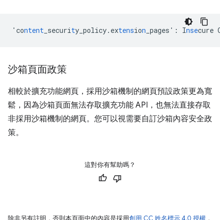
'co
ntent
_securi
t
y_policy.ex
tens
io
n
_pages'
:
I
nse
cure
沙箱頁面政策
相較於擴充功能網頁，採用沙箱機制的網頁預設政策更為寬
鬆，因為沙箱頁面無法存取擴充功能 API，也無法直接存取
非採用沙箱機制的網頁。您可以視需要自訂沙箱內容安全政
策。
這對你有幫助嗎？
除非另有註明，否則本頁面中的內容是採用
創用 CC 姓名標示 4.0 授權
，