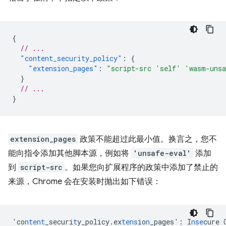
{
// ...
"content_security_policy"
:
{
"extension_pages"
:
"script-src 'self' 'wasm-uns
}
// ...
}
extension_pages
政策不能超过此最小值。换言之，您不
能向指令添加其他脚本源，例如将
'unsafe-eval'
添加
到
script-src
。如果您向扩展程序的政策中添加了禁止的
来源，Chrome 会在安装时抛出如下错误：
'co
ntent
_securi
t
y_policy.ex
tens
io
n
_pages'
:
I
nse
cure