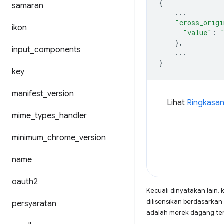
{
samaran
...
"cross_origi
ikon
"value"
:
},
input
_
components
...
}
key
manifest
_
version
Lihat
Ringkasan 
mime
_
types
_
handler
minimum
_
chrome
_
version
name
oauth2
Kecuali dinyatakan lain, 
dilisensikan berdasarkan
persyaratan
adalah merek dagang terd