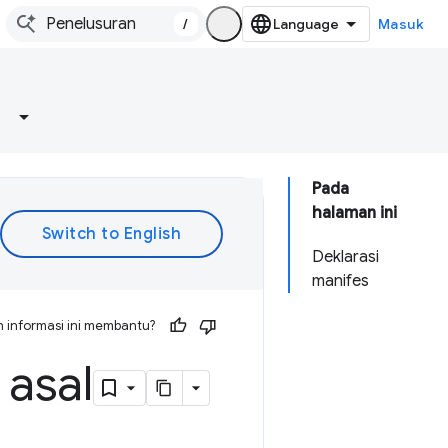
/
Masuk
Pada
halaman ini
Deklarasi
manifes
 informasi ini membantu?
 asal