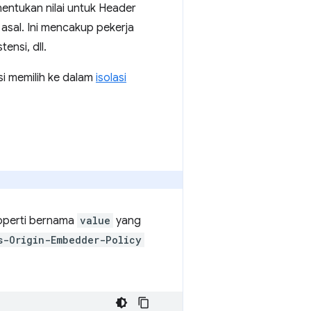
ntukan nilai untuk Header
asal. Ini mencakup pekerja
ensi, dll.
si memilih ke dalam
isolasi
roperti bernama
value
yang
s-Origin-Embedder-Policy