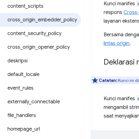
Kunci manifes
content
_
scripts
respons
Cross-
cross
_
origin
_
embedder
_
policy
layanan ekstens
content
_
security
_
policy
Bersama deng
lintas origin
.
cross
_
origin
_
opener
_
policy
Deklarasi 
deskripsi
default
_
locale
Catatan:
Kunci ini 
event
_
rules
Kunci manifes
externally
_
connectable
mengambil stri
file
_
handlers
saat menyajikan
homepage
_
url