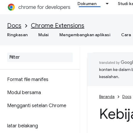
Dokumen
Studi k
Docs
Chrome Extensions
Ringkasan
Mulai
Mengembangkan aplikasi
Cara
konten ke dalam 
kesalahan.
Format file manifes
Modul bersama
Beranda
Docs
Mengganti setelan Chrome
Kebij
latar belakang