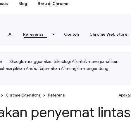
asus
Blog
Baru di Chrome
AI
Referensi
Contoh
Chrome Web Store
Google menggunakan teknologi AI untuk menerjemahkan
bahasa pilihan Anda. Terjemahan AI mungkin mengandung
Chrome Extensions
Referensi
Apakah
akan penyemat lintas