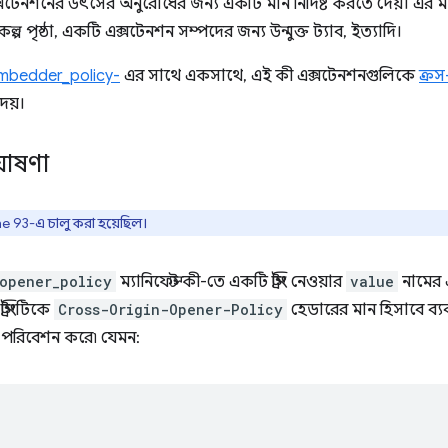
সটেনশনের উৎসের অনুরোধের জন্য একটি মান নির্দিষ্ট করতে দেয়। এর ম
্প পৃষ্ঠা, একটি এক্সটেনশন সম্পদের জন্য উন্মুক্ত ট্যাব, ইত্যাদি।
mbedder_policy-
এর সাথে একসাথে, এই কী এক্সটেনশনগুলিকে
ক্র
েয়।
 ঘোষণা
93-এ ​​চালু করা হয়েছিল।
_opener_policy
ম্যানিফেস্ট কী-তে একটি স্ট্রিং নেওয়ার
value
নামের এ
ট্রিংটিকে
Cross-Origin-Opener-Policy
হেডারের মান হিসাবে ব্
ি পরিবেশন করে৷ যেমন: