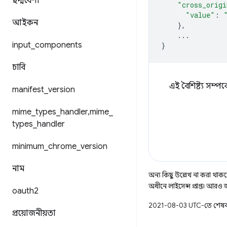
ছদ্মবেশী
"cross_origi
"value"
:
আইকন
},
...
input
_
components
}
চাবি
এই বৈশিষ্ট্য সম্
manifest
_
version
mime
_
types
_
handler
,
mime
_
types
_
handler
minimum
_
chrome
_
version
নাম
অন্য কিছু উল্লেখ না করা থাকলে,
অধীনে লাইসেন্স প্রাপ্ত। আরও
oauth2
2021-08-03 UTC-তে শেষব
প্রয়োজনীয়তা