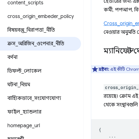
হেডারের জন্য এক্
content
_
scripts
কর্মী, পপআপ, বিকল
cross
_
origin
_
embeder
_
policy
Cross_origin_e
বিষয়বস্তু
_
নিরাপত্তা
_
নীতি
নেওয়ার অনুমতি দ
ক্রস
_
অরিজিন
_
ওপেনার
_
নীতি
ম্যানিফেস্ট
বর্ণনা
দ্রষ্টব্য:
এই কীটি Chrome 
ডিফল্ট
_
লোকেল
ঘটনা
_
নিয়ম
cross_origin
রয়েছে। ক্রোম এই স্
বাহ্যিকভাবে
_
সংযোগযোগ্য
থেকে সংস্থানগুল
ফাইল
_
হ্যান্ডলার
homepage
_
url
{
...