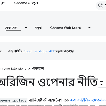
ব্লগ
Chrome এ নতুন
রেফারেন্স
নমুনা
Chrome Web Store
এই পৃষ্ঠাটি
Cloud Translation API
অনুবাদ করেছে।
hrome Extensions
রেফারেন্স
-অরিজিন ওপেনার নীতি
_opener_policy
ম্যানিফেস্ট কী এক্সটেনশনকে
ক্রস-অরিজিন-ওপেনার