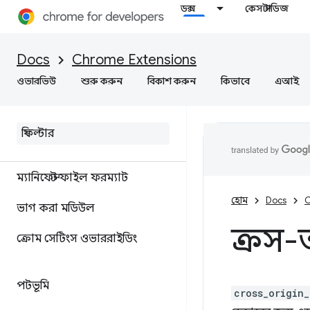
ডক্স
কেস স্টাডিজ
Docs
Chrome Extensions
ওভারভিউ
শুরু করুন
বিকাশ করুন
কিভাবে
এআই
ম্যানিফেস্ট ফাইল ফরম্যাট
হোম
Docs
C
ভাগ করা মডিউল
ক্রস
ক্রোম সেটিংস ওভাররাইডিং
পটভূমি
cross_origin