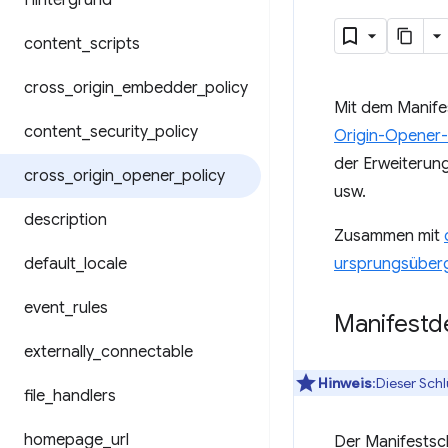
Hintergrund
content
_
scripts
cross
_
origin
_
embedder
_
policy
Mit dem Manife
content
_
security
_
policy
Origin-Opener-
der Erweiterung
cross
_
origin
_
opener
_
policy
usw.
description
Zusammen mit
default
_
locale
ursprungsüberg
event
_
rules
Manifestd
externally
_
connectable
Hinweis
:Dieser Sch
file
_
handlers
homepage
_
url
Der Manifestsc