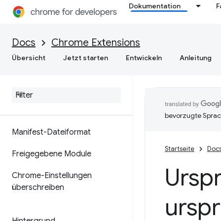
Dokumentation
F
Docs
Chrome Extensions
Übersicht
Jetzt starten
Entwickeln
Anleitung
bevorzugte Sprac
Manifest-Dateiformat
Startseite
Doc
Freigegebene Module
Urspr
Chrome-Einstellungen
überschreiben
ursp