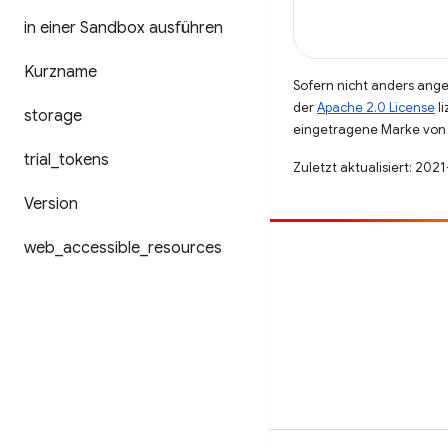
in einer Sandbox ausführen
Kurzname
Sofern nicht anders angeg
der
Apache 2.0 License
li
storage
eingetragene Marke von 
trial
_
tokens
Zuletzt aktualisiert: 202
Version
web
_
accessible
_
resources
Beitragen
Fehler melden
Offene Fragen ansehen