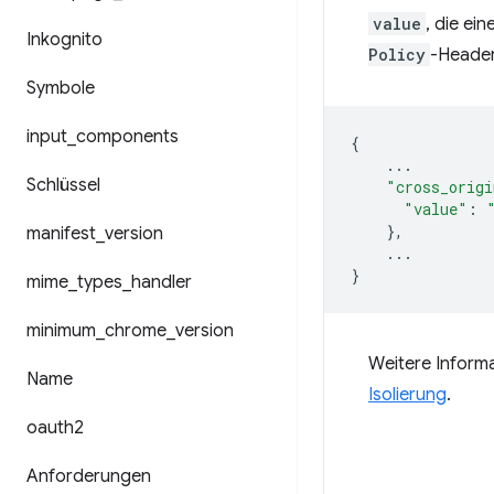
value
, die ei
Inkognito
Policy
-Header
Symbole
input
_
components
{
...
Schlüssel
"cross_origi
"value"
:
},
manifest
_
version
...
}
mime
_
types
_
handler
minimum
_
chrome
_
version
Weitere Informa
Name
Isolierung
.
oauth2
Anforderungen