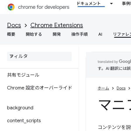
ドキュメント
事例
Docs
Chrome Extensions
概要
開始する
開発
操作手順
AI
リファレ
マニフェスト ファイル形式
す。AI 翻訳に
共有モジュール
Chrome 設定のオーバーライド
ホーム
Docs
マニ
background
content
_
scripts
コンテンツを説明