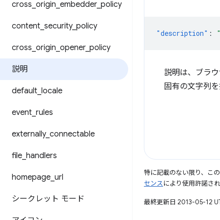
cross
_
origin
_
embedder
_
policy
content
_
security
_
policy
"description"
:
cross
_
origin
_
opener
_
policy
説明
説明は、ブラウザの
固有の文字列を
default
_
locale
event
_
rules
externally
_
connectable
file
_
handlers
特に記載のない限り、こ
homepage
_
url
センス
により使用許諾さ
シークレット モード
最終更新日 2013-05-12 