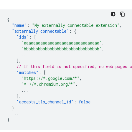
{
"name"
:
"My externally connectable extension"
,
"externally_connectable"
:
{
"ids"
:
[
"aaaaaaaaaaaaaaaaaaaaaaaaaaaaaaaa"
,
"bbbbbbbbbbbbbbbbbbbbbbbbbbbbbbbb"
,
...
],
// If this field is not specified, no web pages c
"matches"
:
[
"https://*.google.com/*"
,
"*://*.chromium.org/*"
,
...
],
"accepts_tls_channel_id"
:
false
},
...
}