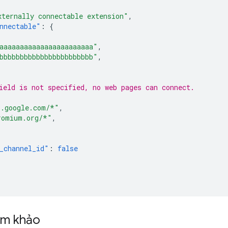
xternally connectable extension"
,
nnectable"
:
{
aaaaaaaaaaaaaaaaaaaaaaa"
,
bbbbbbbbbbbbbbbbbbbbbbb"
,
ield is not specified, no web pages can connect.
[
*.google.com/*"
,
romium.org/*"
,
_channel_id"
:
false
ham khảo