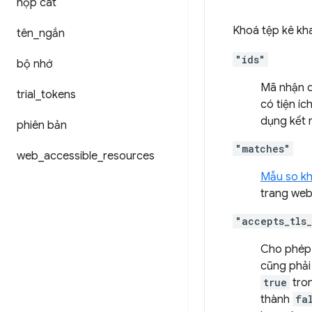
hộp cát
Khoá tệp kê kh
tên
_
ngắn
"ids"
bộ nhớ
Mã nhận d
trial
_
tokens
có tiện íc
dụng kết n
phiên bản
"matches"
web
_
accessible
_
resources
Mẫu so k
trang web
"accepts_tls
Cho phép 
cũng phải
true
tro
thành
fa