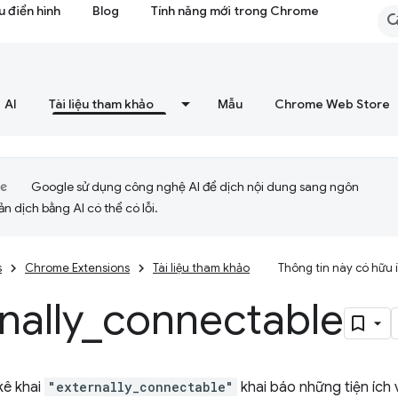
 điển hình
Blog
Tính năng mới trong Chrome
AI
Tài liệu tham khảo
Mẫu
Chrome Web Store
Google sử dụng công nghệ AI để dịch nội dung sang ngôn
ản dịch bằng AI có thể có lỗi.
s
Chrome Extensions
Tài liệu tham khảo
Thông tin này có hữu
nally
_
connectable
kê khai
"externally_connectable"
khai báo những tiện ích 