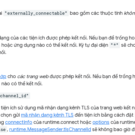
ai
"externally_connectable"
bao gồm các thuộc tính
khôn
ạng của các tiện ích được phép kết nối. Nếu bạn để trống hoặ
h hoặc ứng dụng nào có thể kết nối. Ký tự đại diện
"*"
sẽ cho
ối.
hớp
cho
các trang web
được phép kết nối. Nếu bạn để trống h
 nào có thể kết nối.
_channel_id"
tiện ích sử dụng mã nhận dạng kênh TLS của trang web kết nối
 chọn gửi
mã nhận dạng kênh TLS
đến tiện ích bằng cách đặt
ng
connectInfo
của runtime.connect hoặc
options
của runtim
lse
,
runtime.MessageSender.tlsChannelId
sẽ không bao giờ đ