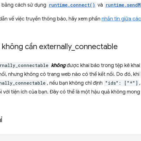
ạn bằng cách sử dụng
runtime.connect()
và
runtime.sendM
ẫn về việc truyền thông báo, hãy xem phần
nhắn tin giữa các
 không cần externally
_
connectable
rnally_connectable
không
được khai báo trong tệp kê khai củ
nối, nhưng không có trang web nào có thể kết nối. Do đó, khi
nally_connectable
, nếu bạn không chỉ định
"ids": ["*"]
i với tiện ích của bạn. Đây có thể là một hậu quả không mong 
i