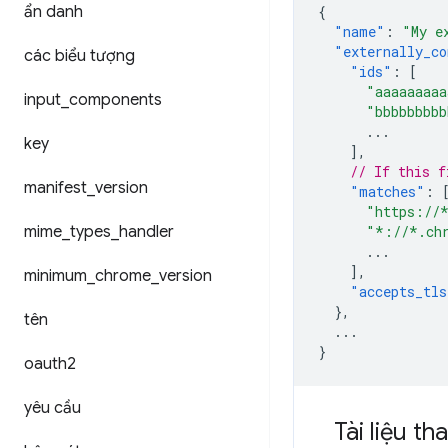
ẩn danh
{
"name"
:
"My e
"externally_co
các biểu tượng
"ids"
:
[
"aaaaaaaaa
input
_
components
"bbbbbbbbb
...
key
],
// If this f
manifest
_
version
"matches"
:
"https://
mime
_
types
_
handler
"*://*.ch
...
],
minimum
_
chrome
_
version
"accepts_tls
},
tên
...
}
oauth2
yêu cầu
Tài liệu t