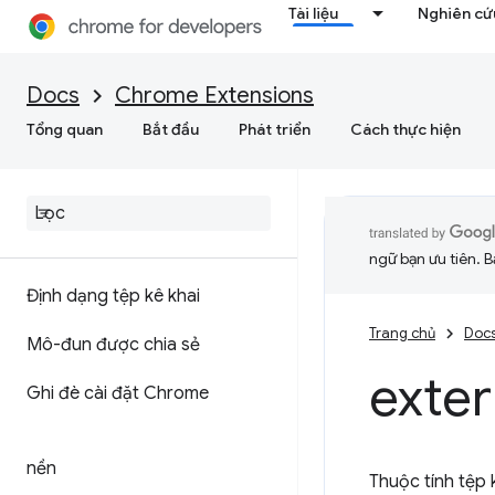
Tài liệu
Nghiên cứu
Docs
Chrome Extensions
Tổng quan
Bắt đầu
Phát triển
Cách thực hiện
ngữ bạn ưu tiên. B
Định dạng tệp kê khai
Trang chủ
Doc
Mô-đun được chia sẻ
exter
Ghi đè cài đặt Chrome
nền
Thuộc tính tệp 