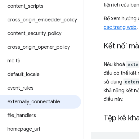
tiện ích của b
content
_
scripts
Để xem hướng d
cross
_
origin
_
embedder
_
policy
các trang web
.
content
_
security
_
policy
Kết nối mà
cross
_
origin
_
opener
_
policy
mô tả
Nếu khoá
exte
đều có thể kết 
default
_
locale
sử dụng
exter
event
_
rules
khả năng kết nố
điều này.
externally
_
connectable
file
_
handlers
Tệp kê kha
homepage
_
url