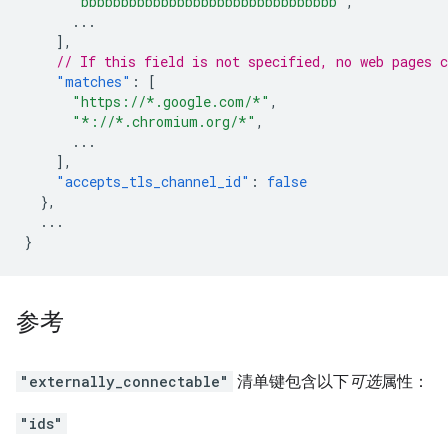
"bbbbbbbbbbbbbbbbbbbbbbbbbbbbbbbb"
,
...
],
// If this field is not specified, no web pages c
"matches"
:
[
"https://*.google.com/*"
,
"*://*.chromium.org/*"
,
...
],
"accepts_tls_channel_id"
:
false
},
...
}
参考
"externally_connectable"
清单键包含以下
可选
属性：
"ids"