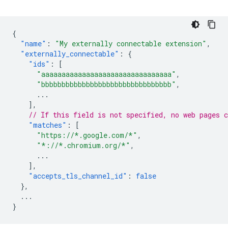
{
"name"
:
"My externally connectable extension"
,
"externally_connectable"
:
{
"ids"
:
[
"aaaaaaaaaaaaaaaaaaaaaaaaaaaaaaaa"
,
"bbbbbbbbbbbbbbbbbbbbbbbbbbbbbbbb"
,
...
],
// If this field is not specified, no web pages c
"matches"
:
[
"https://*.google.com/*"
,
"*://*.chromium.org/*"
,
...
],
"accepts_tls_channel_id"
:
false
},
...
}