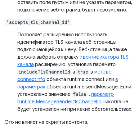
оставить поле пустым или не указать параметры,
подключение веб-страниц будет невозможно.
"accepts_tls_channel_id"
Позволяет расширению использовать
идентификатор TLS-канала веб-страницы,
подключающейся к нему. Веб-страница также
должна выбрать отправку
идентификатора TLS-
канала
расширению, установив параметр
includeTlsChannelId
в
true
в
методе
connectInfo
объекта runtime.connect или
в
параметрах
объекта runtime.sendMessage. Если
установлено значение
false
,
параметр
runtime.MessageSender.tlsChannelId
никогда не
будет установлен ни при каких обстоятельствах.
Это не влияет на скрипты контента.