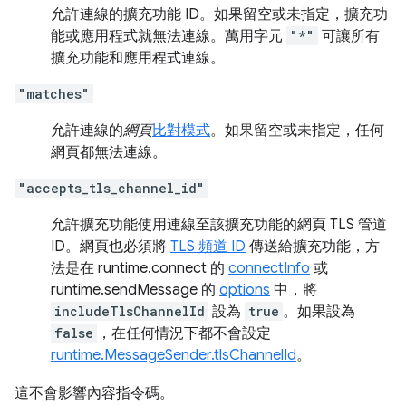
允許連線的擴充功能 ID。如果留空或未指定，擴充功
能或應用程式就無法連線。萬用字元
"*"
可讓所有
擴充功能和應用程式連線。
"matches"
允許連線的
網頁
比對模式
。如果留空或未指定，任何
網頁都無法連線。
"accepts_tls_channel_id"
允許擴充功能使用連線至該擴充功能的網頁 TLS 管道
ID。網頁也必須將
TLS 頻道 ID
傳送給擴充功能，方
法是在 runtime.connect 的
connectInfo
或
runtime.sendMessage 的
options
中，將
includeTlsChannelId
設為
true
。如果設為
false
，在任何情況下都不會設定
runtime.MessageSender.tlsChannelId
。
這不會影響內容指令碼。