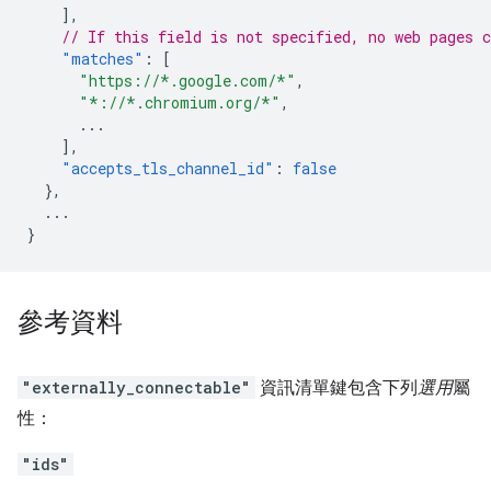
],
// If this field is not specified, no web pages c
"matches"
:
[
"https://*.google.com/*"
,
"*://*.chromium.org/*"
,
...
],
"accepts_tls_channel_id"
:
false
},
...
}
參考資料
"externally_connectable"
資訊清單鍵包含下列
選用
屬
性：
"ids"