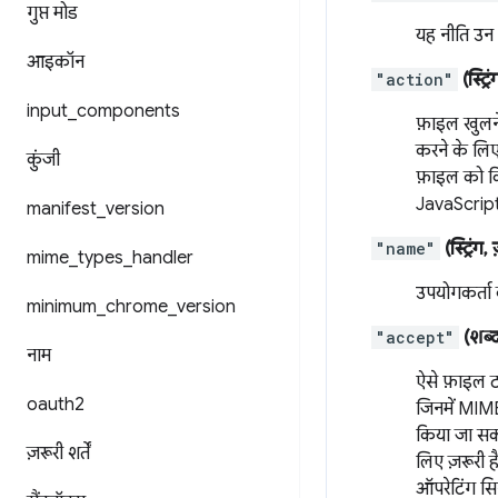
गुप्त मोड
यह नीति उन फ
आइकॉन
"action"
(स्ट्रि
input
_
components
फ़ाइल खुलने
करने के लिए
कुंजी
फ़ाइल को कि
JavaScript 
manifest
_
version
"name"
(स्ट्रिंग,
mime
_
types
_
handler
उपयोगकर्ता 
minimum
_
chrome
_
version
"accept"
(शब्द
नाम
ऐसे फ़ाइल ट
oauth2
जिनमें MIME
किया जा सकत
ज़रूरी शर्तें
लिए ज़रूरी 
ऑपरेटिंग सि