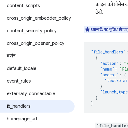
फ़ाइल को प्रोसेस कर
content
_
scripts
देखें.
cross
_
origin
_
embedder
_
policy
ध्यान दें:
यह सुविधा फ़ि
content
_
security
_
policy
cross
_
origin
_
opener
_
policy
"file_handlers"
वर्णन
{
"action"
:
"
default
_
locale
"name"
:
"Pl
"accept"
:
{
"text/plai
event
_
rules
}
"launch_type
externally
_
connectable
}
]
file
_
handlers
homepage
_
url
"file_handle