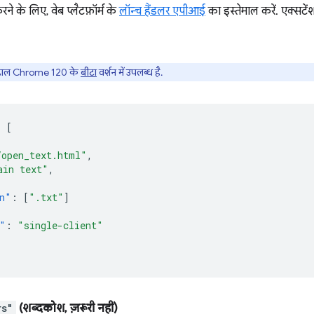
ने के लिए, वेब प्लैटफ़ॉर्म के
लॉन्च हैंडलर एपीआई
का इस्तेमाल करें. एक्सटे
लहाल Chrome 120 के
बीटा
वर्शन में उपलब्ध है.
:
[
/open_text.html"
,
ain text"
,
n"
:
[
".txt"
]
"
:
"single-client"
rs"
(शब्दकोश, ज़रूरी नहीं)