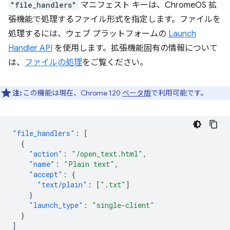
"file_handlers"
マニフェスト キーは、ChromeOS 拡
張機能で処理するファイル形式を指定します。ファイルを
処理するには、ウェブ プラットフォームの
Launch
Handler API
を使用します。拡張機能固有の情報について
は、
ファイルの処理
をご覧ください。
注:
この機能は現在、Chrome 120
ベータ版
で利用可能です。
"file_handlers"
:
[
{
"action"
:
"/open_text.html"
,
"name"
:
"Plain text"
,
"accept"
:
{
"text/plain"
:
[
".txt"
]
}
"launch_type"
:
"single-client"
}
]