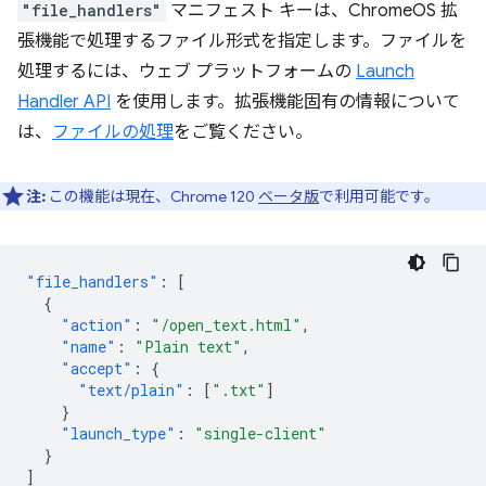
"file_handlers"
マニフェスト キーは、ChromeOS 拡
張機能で処理するファイル形式を指定します。ファイルを
処理するには、ウェブ プラットフォームの
Launch
Handler API
を使用します。拡張機能固有の情報について
は、
ファイルの処理
をご覧ください。
注:
この機能は現在、Chrome 120
ベータ版
で利用可能です。
"file_handlers"
:
[
{
"action"
:
"/open_text.html"
,
"name"
:
"Plain text"
,
"accept"
:
{
"text/plain"
:
[
".txt"
]
}
"launch_type"
:
"single-client"
}
]