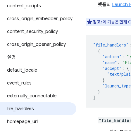
랫폼의
Launch H
content
_
scripts
cross
_
origin
_
embedder
_
policy
참고:
이 기능은 현재 Ch
content
_
security
_
policy
cross
_
origin
_
opener
_
policy
"file_handlers"
{
"action"
:
"
설명
"name"
:
"Pl
"accept"
:
{
default
_
locale
"text/plai
}
event
_
rules
"launch_type
}
externally
_
connectable
]
file
_
handlers
"file_handle
homepage
_
url