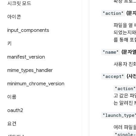
확장 프로그
시크릿 모드
"action"
(문자
아이콘
파일을 열 
input
_
components
되었는지와 
를 통해 포함
키
"name"
(문자열
manifest
_
version
사용자 친
mime
_
types
_
handler
"accept"
(사전
minimum
_
chrome
_
version
"action"
고 값은 파
이름
는 알려진 
oauth2
"launch_type
요건
여러 파일
"single-