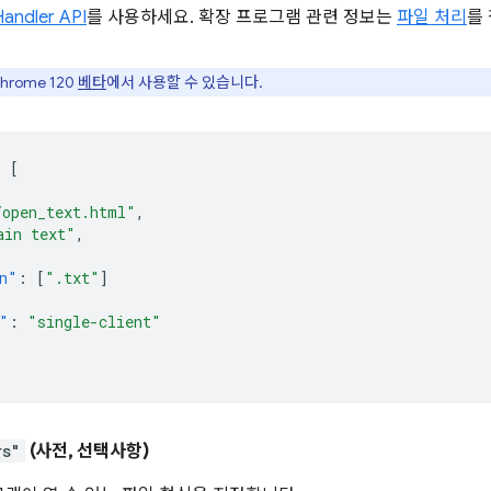
andler API
를 사용하세요. 확장 프로그램 관련 정보는
파일 처리
를
rome 120
베타
에서 사용할 수 있습니다.
:
[
/open_text.html"
,
ain text"
,
n"
:
[
".txt"
]
"
:
"single-client"
rs"
(사전, 선택사항)