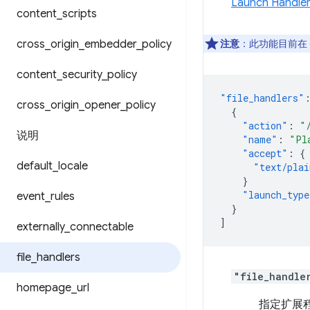
Launch Handler
content
_
scripts
cross
_
origin
_
embedder
_
policy
注意
：此功能目前在 Ch
content
_
security
_
policy
"file_handlers"
cross
_
origin
_
opener
_
policy
{
"action"
:
"
说明
"name"
:
"Pl
"accept"
:
{
default
_
locale
"text/plai
}
"launch_type
event
_
rules
}
]
externally
_
connectable
file
_
handlers
"file_handle
homepage
_
url
指定扩展