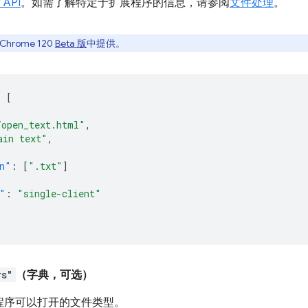
 API
。如需了解特定于扩展程序的信息，请参阅
文件处理
。
rome 120
Beta 版
中提供。
:
[
/open_text.html"
,
ain text"
,
n"
:
[
".txt"
]
"
:
"single-client"
rs"
（字典，可选）
程序可以打开的文件类型。