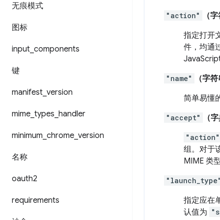
无痕模式
"action"
（字
图标
指定打开
件，均通过
input
_
components
JavaScr
键
"name"
（字符
manifest
_
version
简单易懂
mime
_
types
_
handler
"accept"
（字
minimum
_
chrome
_
version
"action"
组。对于
名称
MIME 
oauth2
"launch_type
requirements
指定应在
认值为
"s