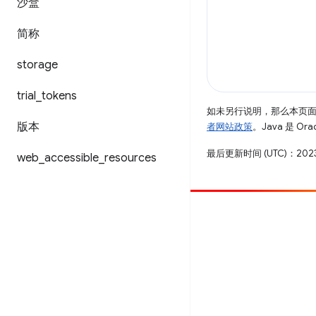
沙盒
简称
storage
trial
_
tokens
如未另行说明，那么本页
版本
者网站政策
。Java 是 O
最后更新时间 (UTC)：2023
web
_
accessible
_
resources
参与
提交 bug
查看未处理完毕的问题