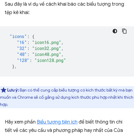
Sau đây là ví dụ về cách khai báo các biểu tượng trong
tệp kê khai:
"icons"
:
{
"16"
:
"icon16.png"
,
"32"
:
"icon32.png"
,
"48"
:
"icon48.png"
,
"128"
:
"icon128.png"
},
Lưu ý:
Bạn có thể cung cấp biểu tượng có kích thước bất kỳ mà bạn
muốn và Chrome sẽ cố gắng sử dụng kích thước phù hợp nhất khi thích
hợp.
Hãy xem phần
Biểu tượng tiện ích
để biết thông tin chi
tiết về các yêu cầu và phương pháp hay nhất của Cửa