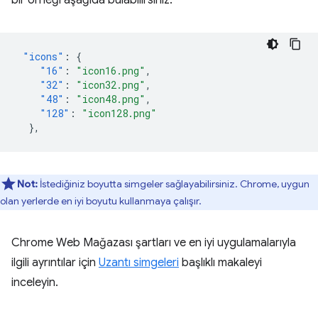
bir örneği aşağıda bulabilirsiniz:
"icons"
:
{
"16"
:
"icon16.png"
,
"32"
:
"icon32.png"
,
"48"
:
"icon48.png"
,
"128"
:
"icon128.png"
},
Not:
İstediğiniz boyutta simgeler sağlayabilirsiniz. Chrome, uygun
olan yerlerde en iyi boyutu kullanmaya çalışır.
Chrome Web Mağazası şartları ve en iyi uygulamalarıyla
ilgili ayrıntılar için
Uzantı simgeleri
başlıklı makaleyi
inceleyin.