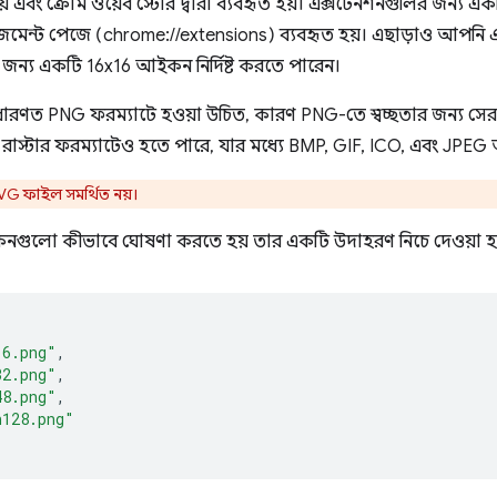
 এবং ক্রোম ওয়েব স্টোর দ্বারা ব্যবহৃত হয়। এক্সটেনশনগুলির জন্য 
েজমেন্ট পেজে (chrome://extensions) ব্যবহৃত হয়। এছাড়াও আপন
র জন্য একটি 16x16 আইকন নির্দিষ্ট করতে পারেন।
ত PNG ফরম্যাটে হওয়া উচিত, কারণ PNG-তে স্বচ্ছতার জন্য সেরা সা
াস্টার ফরম্যাটেও হতে পারে, যার মধ্যে BMP, GIF, ICO, এবং JPEG অন্
G ফাইল সমর্থিত নয়।
ইকনগুলো কীভাবে ঘোষণা করতে হয় তার একটি উদাহরণ নিচে দেওয়া 
16.png"
,
32.png"
,
48.png"
,
n128.png"