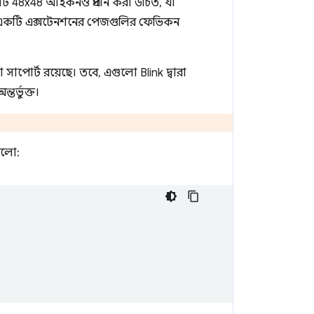
একটি 48x48 আইকনও প্রদান করা উচিত, যা
ি একটি এক্সটেনশনের পেজগুলির ফেভিকন
পোর্ট রয়েছে। তবে, এগুলো Blink দ্বারা
তর্ভুক্ত।
হলো: