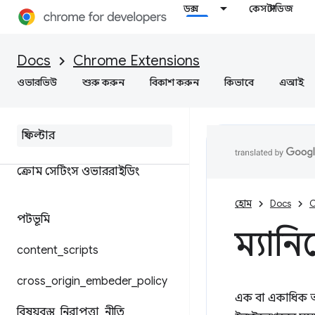
ডক্স
কেস স্টাডিজ
Docs
Chrome Extensions
ওভারভিউ
শুরু করুন
বিকাশ করুন
কিভাবে
এআই
ম্যানিফেস্ট ফাইল ফরম্যাট
ভাগ করা মডিউল
ক্রোম সেটিংস ওভাররাইডিং
হোম
Docs
C
পটভূমি
ম্যান
content
_
scripts
cross
_
origin
_
embeder
_
policy
এক বা একাধিক আই
বিষয়বস্তু
_
নিরাপত্তা
_
নীতি