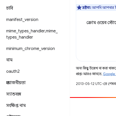
দ্রষ্টব্য:
আপনি আপনার ইচ্ছ
চাবি
manifest
_
version
ক্রোম ওয়েব স্টোর
mime
_
types
_
handler
,
mime
_
types
_
handler
minimum
_
chrome
_
version
নাম
অন্য কিছু উল্লেখ না করা থাকলে,
oauth2
প্রাপ্ত। আরও জানতে,
Google 
প্রয়োজনীয়তা
2013-05-12 UTC-তে শেষব
স্যান্ডবক্স
সংক্ষিপ্ত নাম
অবদান