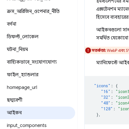
ইনস্টলেশনের সময়
এক্সটেনশন ম্যান
ক্রস
_
অরিজিন
_
ওপেনার
_
নীতি
হিসেবে ব্যবহারে
বর্ণনা
আইকনগুলো সাধারণ
ডিফল্ট
_
লোকেল
সমর্থিত যেকোনো র
ঘটনা
_
নিয়ম
সতর্কতা:
WebP এবং SV
বাহ্যিকভাবে
_
সংযোগযোগ্য
ম্যানিফেস্টে আ
ফাইল
_
হ্যান্ডলার
"icons"
:
{
homepage
_
url
"16"
:
"icon
"32"
:
"icon
ছদ্মবেশী
"48"
:
"icon
"128"
:
"ico
আইকন
},
input
_
components