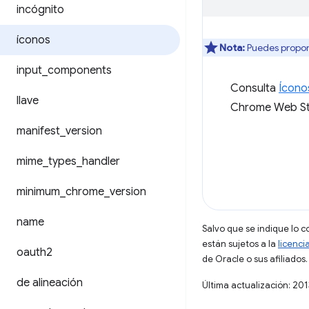
incógnito
íconos
Nota:
Puedes propor
input
_
components
Consulta
Ícono
llave
Chrome Web St
manifest
_
version
mime
_
types
_
handler
minimum
_
chrome
_
version
name
Salvo que se indique lo c
están sujetos a la
licenci
oauth2
de Oracle o sus afiliados.
de alineación
Última actualización: 20