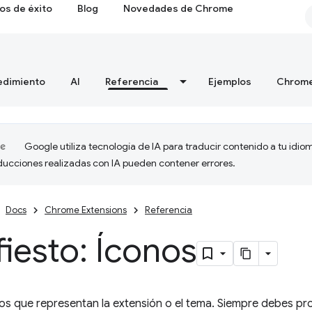
os de éxito
Blog
Novedades de Chrome
edimiento
AI
Referencia
Ejemplos
Chrome
Google utiliza tecnología de IA para traducir contenido a tu idio
aducciones realizadas con IA pueden contener errores.
Docs
Chrome Extensions
Referencia
iesto: Íconos
s que representan la extensión o el tema. Siempre debes pro