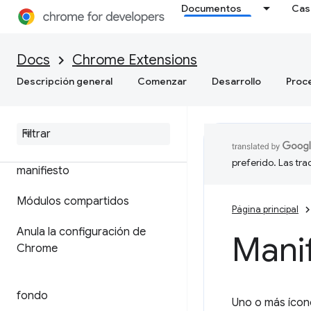
Documentos
Cas
Docs
Chrome Extensions
Descripción general
Comenzar
Desarrollo
Proc
Formato de archivo de
preferido. Las tr
manifiesto
Módulos compartidos
Página principal
Anula la configuración de
Manif
Chrome
fondo
Uno o más ícono