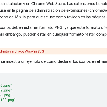
 la instalación y en Chrome Web Store. Las extensiones tamb
 usa en la página de administración de extensiones (chrome:/
ícono de 16 x 16 para que se use como favicon en las páginas
 íconos deben estar en formato PNG, ya que este formato ofre
Sin embargo, pueden estar en cualquier formato ráster compat
dmiten archivos WebP ni SVG.
 se muestra un ejemplo de cómo declarar los íconos en el man
16.png"
,
32.png"
,
48.png"
,
n128.png"