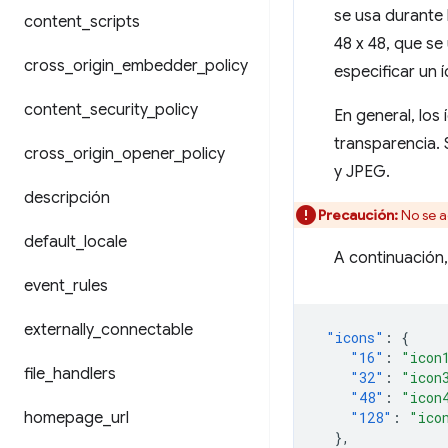
se usa durante
content
_
scripts
48 x 48, que se
cross
_
origin
_
embedder
_
policy
especificar un 
content
_
security
_
policy
En general, los
transparencia. 
cross
_
origin
_
opener
_
policy
y JPEG.
descripción
Precaución:
No se a
default
_
locale
A continuación,
event
_
rules
externally
_
connectable
"icons"
:
{
"16"
:
"icon
file
_
handlers
"32"
:
"icon
"48"
:
"icon
homepage
_
url
"128"
:
"ico
},