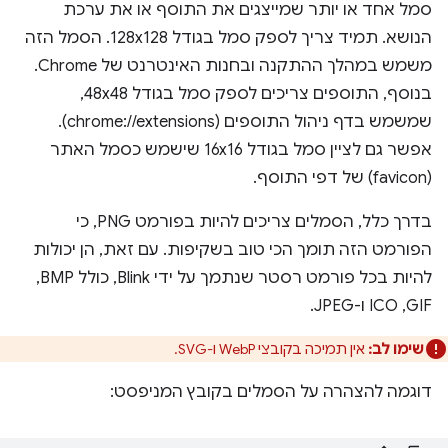
סמל אחד או יותר שמייצגים את התוסף או את ערכת
הנושא. תמיד צריך לספק סמל בגודל 128x128. הסמל הזה
משמש במהלך ההתקנה ובחנות האינטרנט של Chrome.
בנוסף, התוספים צריכים לספק סמל בגודל 48x48,
שמשמש בדף ניהול התוספים (chrome://extensions).
אפשר גם לציין סמל בגודל 16x16 שישמש כסמל האתר
(favicon) של דפי התוסף.
בדרך כלל, הסמלים צריכים להיות בפורמט PNG, כי
הפורמט הזה תומך הכי טוב בשקיפות. עם זאת, הן יכולות
להיות בכל פורמט רסטר שנתמך על ידי Blink, כולל BMP,‏
GIF,‏ ICO ו-JPEG.
שימו לב:
אין תמיכה בקובצי WebP ו-SVG.
דוגמה להצהרה על הסמלים בקובץ המניפסט: