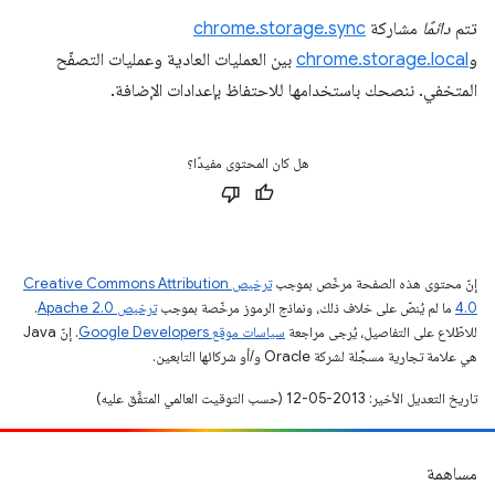
تتم
دائمًا
مشاركة
chrome.storage.sync
و
chrome.storage.local
بين العمليات العادية وعمليات التصفّح
المتخفي. ننصحك باستخدامها للاحتفاظ بإعدادات الإضافة.
هل كان المحتوى مفيدًا؟
إنّ محتوى هذه الصفحة مرخّص بموجب
ترخيص Creative Commons Attribution
4.0‏
ما لم يُنصّ على خلاف ذلك، ونماذج الرموز مرخّصة بموجب
ترخيص Apache 2.0‏
.
للاطّلاع على التفاصيل، يُرجى مراجعة
سياسات موقع Google Developers‏
. إنّ Java
هي علامة تجارية مسجَّلة لشركة Oracle و/أو شركائها التابعين.
تاريخ التعديل الأخير: 2013-05-12 (حسب التوقيت العالمي المتفَّق عليه)
مساهمة