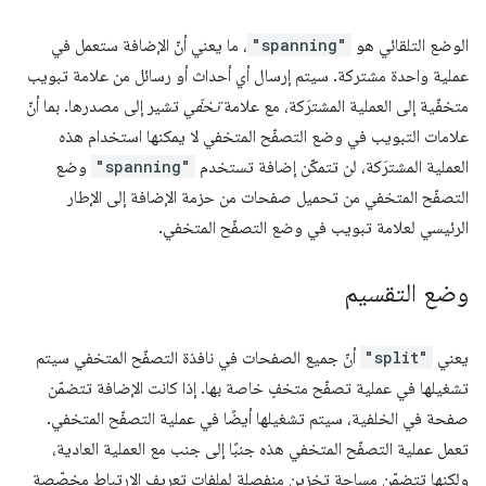
الوضع التلقائي هو
"spanning"
، ما يعني أنّ الإضافة ستعمل في
عملية واحدة مشتركة. سيتم إرسال أي أحداث أو رسائل من علامة تبويب
متخفّية إلى العملية المشترَكة، مع علامة
تخفّي
تشير إلى مصدرها. بما أنّ
علامات التبويب في وضع التصفّح المتخفي لا يمكنها استخدام هذه
العملية المشترَكة، لن تتمكّن إضافة تستخدم
"spanning"
وضع
التصفّح المتخفي من تحميل صفحات من حزمة الإضافة إلى الإطار
الرئيسي لعلامة تبويب في وضع التصفّح المتخفي.
وضع التقسيم
يعني
"split"
أنّ جميع الصفحات في نافذة التصفّح المتخفي سيتم
تشغيلها في عملية تصفّح متخفٍ خاصة بها. إذا كانت الإضافة تتضمّن
صفحة في الخلفية، سيتم تشغيلها أيضًا في عملية التصفّح المتخفي.
تعمل عملية التصفّح المتخفي هذه جنبًا إلى جنب مع العملية العادية،
ولكنها تتضمّن مساحة تخزين منفصلة لملفات تعريف الارتباط مخصّصة