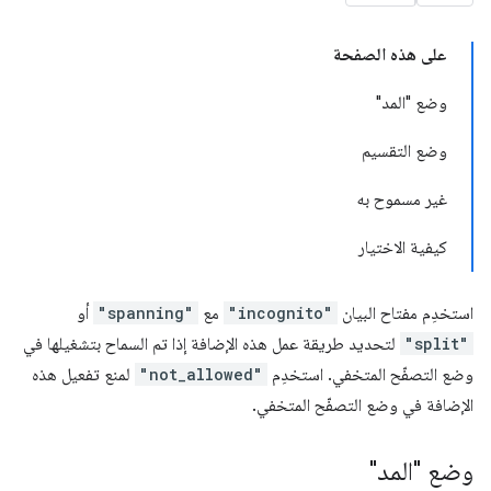
على هذه الصفحة
وضع "المد"
وضع التقسيم
غير مسموح به
كيفية الاختيار
استخدِم مفتاح البيان
"incognito"
مع
"spanning"
أو
"split"
لتحديد طريقة عمل هذه الإضافة إذا تم السماح بتشغيلها في
وضع التصفّح المتخفي. استخدِم
"not_allowed"
لمنع تفعيل هذه
الإضافة في وضع التصفّح المتخفي.
وضع "المد"