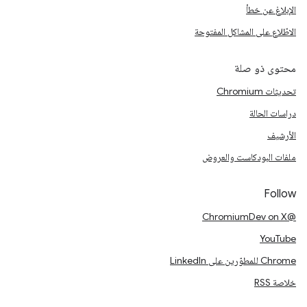
الإبلاغ عن خطأ
الاطّلاع على المشاكل المفتوحة
محتوى ذو صلة
تحديثات Chromium
دراسات الحالة
الأرشيف
ملفات البودكاست والعروض
Follow
@ChromiumDev on X
YouTube
Chrome للمطوّرين على LinkedIn
خلاصة RSS