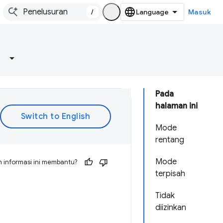
/
Masuk
Pada
halaman ini
Mode
rentang
Mode
 informasi ini membantu?
terpisah
Tidak
diizinkan