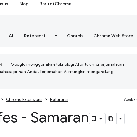
asus
Blog
Baru di Chrome
AI
Referensi
Contoh
Chrome Web Store
Google menggunakan teknologi AI untuk menerjemahkan
bahasa pilihan Anda. Terjemahan AI mungkin mengandung
Chrome Extensions
Referensi
Apakah
fes - Samaran