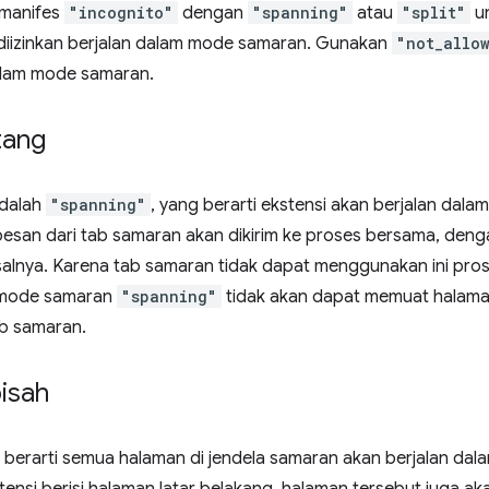
 manifes
"incognito"
dengan
"spanning"
atau
"split"
un
ka diizinkan berjalan dalam mode samaran. Gunakan
"not_allo
dalam mode samaran.
tang
adalah
"spanning"
, yang berarti ekstensi akan berjalan dala
pesan dari tab samaran akan dikirim ke proses bersama, deng
alnya. Karena tab samaran tidak dapat menggunakan ini pros
mode samaran
"spanning"
tidak akan dapat memuat halaman
b samaran.
isah
berarti semua halaman di jendela samaran akan berjalan da