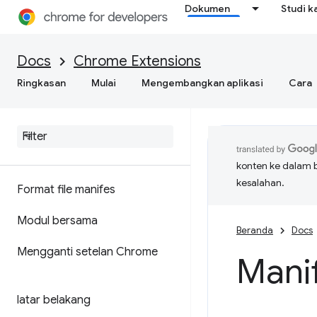
Dokumen
Studi k
Docs
Chrome Extensions
Ringkasan
Mulai
Mengembangkan aplikasi
Cara
konten ke dalam 
kesalahan.
Format file manifes
Modul bersama
Beranda
Docs
Mengganti setelan Chrome
Mani
latar belakang