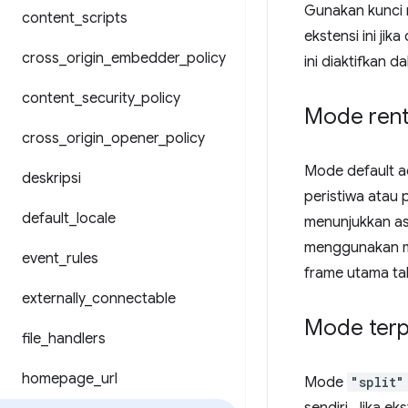
Gunakan kunci
content
_
scripts
ekstensi ini ji
cross
_
origin
_
embedder
_
policy
ini diaktifkan 
content
_
security
_
policy
Mode ren
cross
_
origin
_
opener
_
policy
Mode default 
deskripsi
peristiwa atau 
default
_
locale
menunjukkan as
menggunakan 
event
_
rules
frame utama ta
externally
_
connectable
Mode terp
file
_
handlers
homepage
_
url
Mode
"split"