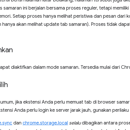
kstensi berisi halaman latar belakang, halaman tersebut juga a
 samaran ini berjalan bersama proses reguler, tetapi memili
ori. Setiap proses hanya melihat peristiwa dan pesan dari ko
 hanya akan melihat update tab samaran). Proses tidak dapa
inkan
dapat diaktifkan dalam mode samaran. Tersedia mulai dari Chr
lih
 umum, jika ekstensi Anda perlu memuat tab di browser sama
ekstensi Anda perlu login ke server jarak jauh, gunakan perila
e.sync
dan
chrome.storage.local
selalu
dibagikan antara pros