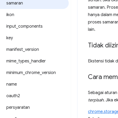
sendiri. Jika e
samaran
samaran. Proses
ikon
hanya dalam mem
proses samaran
input
_
components
lain.
key
Tidak diiz
manifest
_
version
mime
_
types
_
handler
Ekstensi tidak 
minimum
_
chrome
_
version
Cara memi
name
Sebagai aturan
oauth2
terpisah
. Jika 
persyaratan
chrome.storag