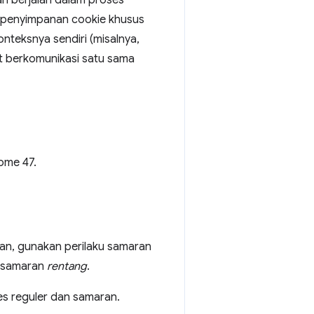
kan berjalan dalam proses
ki penyimpanan cookie khusus
nteksnya sendiri (misalnya,
t berkomunikasi satu sama
ome 47.
ran, gunakan perilaku samaran
ku samaran
rentang
.
es reguler dan samaran.