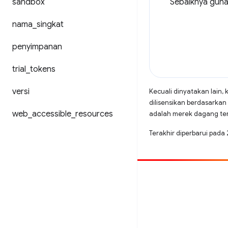
sandbox
Sebaiknya guna
nama
_
singkat
penyimpanan
trial
_
tokens
versi
Kecuali dinyatakan lain, 
dilisensikan berdasarkan
web
_
accessible
_
resources
adalah merek dagang terd
Terakhir diperbarui pada
Beri kontribusi
Laporkan bug
Lihat masalah terbuka