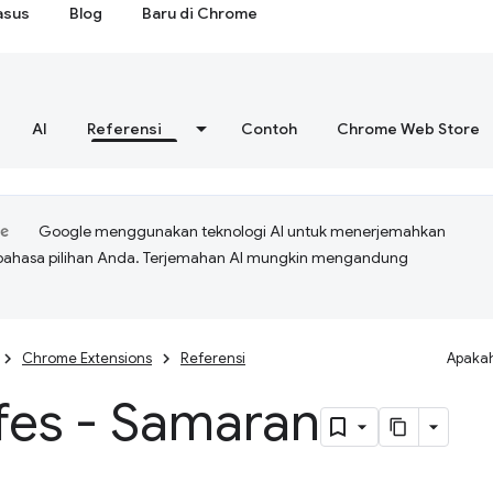
asus
Blog
Baru di Chrome
AI
Referensi
Contoh
Chrome Web Store
Google menggunakan teknologi AI untuk menerjemahkan
bahasa pilihan Anda. Terjemahan AI mungkin mengandung
Chrome Extensions
Referensi
Apakah
fes - Samaran