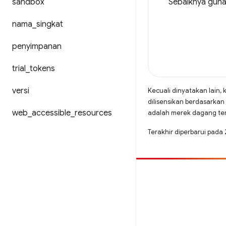
sandbox
Sebaiknya guna
nama
_
singkat
penyimpanan
trial
_
tokens
versi
Kecuali dinyatakan lain, 
dilisensikan berdasarkan
web
_
accessible
_
resources
adalah merek dagang terd
Terakhir diperbarui pada
Beri kontribusi
Laporkan bug
Lihat masalah terbuka