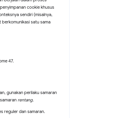
kan berjalan dalam proses
ki penyimpanan cookie khusus
nteksnya sendiri (misalnya,
t berkomunikasi satu sama
ome 47.
ran, gunakan perilaku samaran
ku samaran
rentang
.
es reguler dan samaran.