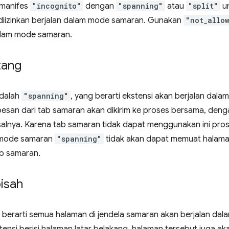
 manifes
"incognito"
dengan
"spanning"
atau
"split"
un
ka diizinkan berjalan dalam mode samaran. Gunakan
"not_allo
dalam mode samaran.
tang
adalah
"spanning"
, yang berarti ekstensi akan berjalan dala
pesan dari tab samaran akan dikirim ke proses bersama, deng
alnya. Karena tab samaran tidak dapat menggunakan ini pros
mode samaran
"spanning"
tidak akan dapat memuat halaman
b samaran.
isah
berarti semua halaman di jendela samaran akan berjalan da