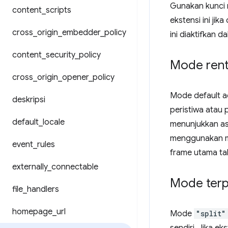
Gunakan kunci
content
_
scripts
ekstensi ini ji
cross
_
origin
_
embedder
_
policy
ini diaktifkan 
content
_
security
_
policy
Mode ren
cross
_
origin
_
opener
_
policy
Mode default 
deskripsi
peristiwa atau 
default
_
locale
menunjukkan as
menggunakan 
event
_
rules
frame utama ta
externally
_
connectable
Mode terp
file
_
handlers
homepage
_
url
Mode
"split"