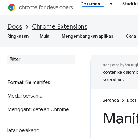
Dokumen
Studi k
Docs
Chrome Extensions
Ringkasan
Mulai
Mengembangkan aplikasi
Cara
konten ke dalam 
kesalahan.
Format file manifes
Modul bersama
Beranda
Docs
Mengganti setelan Chrome
Mani
latar belakang