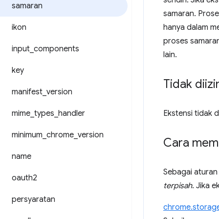
sendiri. Jika e
samaran
samaran. Proses
ikon
hanya dalam mem
proses samaran
input
_
components
lain.
key
Tidak diiz
manifest
_
version
mime
_
types
_
handler
Ekstensi tidak 
minimum
_
chrome
_
version
Cara memi
name
Sebagai aturan
oauth2
terpisah
. Jika 
persyaratan
chrome.storag