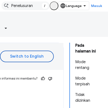
/
Masuk
Pada
halaman ini
Mode
rentang
Mode
 informasi ini membantu?
terpisah
Tidak
diizinkan