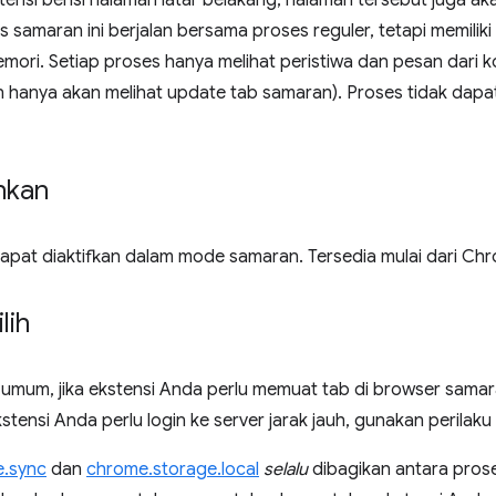
kstensi berisi halaman latar belakang, halaman tersebut juga a
 samaran ini berjalan bersama proses reguler, tetapi memili
ori. Setiap proses hanya melihat peristiwa dan pesan dari ko
 hanya akan melihat update tab samaran). Proses tidak dapa
inkan
dapat diaktifkan dalam mode samaran. Tersedia mulai dari Chr
lih
 umum, jika ekstensi Anda perlu memuat tab di browser sama
ekstensi Anda perlu login ke server jarak jauh, gunakan perila
e.sync
dan
chrome.storage.local
selalu
dibagikan antara pros