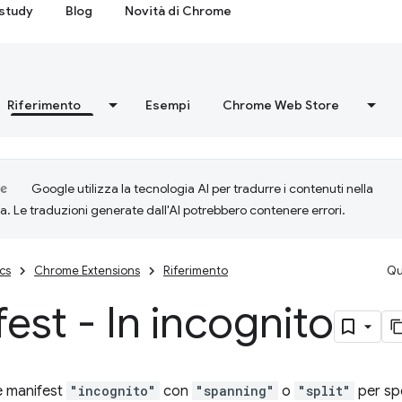
study
Blog
Novità di Chrome
Riferimento
Esempi
Chrome Web Store
Google utilizza la tecnologia AI per tradurre i contenuti nella
ta. Le traduzioni generate dall'AI potrebbero contenere errori.
cs
Chrome Extensions
Riferimento
Qu
est - In incognito
ve manifest
"incognito"
con
"spanning"
o
"split"
per spe