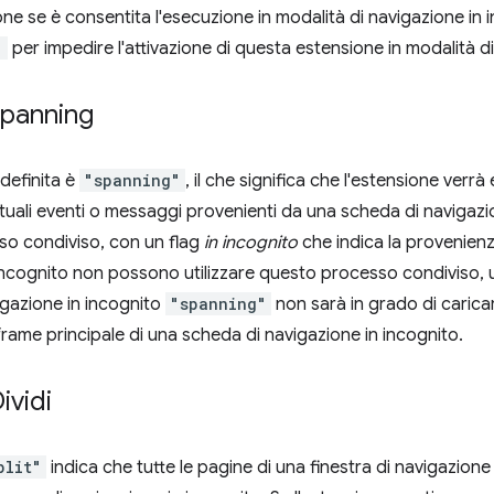
e se è consentita l'esecuzione in modalità di navigazione in in
"
per impedire l'attivazione di questa estensione in modalità di
spanning
definita è
"spanning"
, il che significa che l'estensione verr
tuali eventi o messaggi provenienti da una scheda di navigazi
sso condiviso, con un flag
in incognito
che indica la provenienz
incognito non possono utilizzare questo processo condiviso, un
igazione in incognito
"spanning"
non sarà in grado di carica
frame principale di una scheda di navigazione in incognito.
ividi
plit"
indica che tutte le pagine di una finestra di navigazion