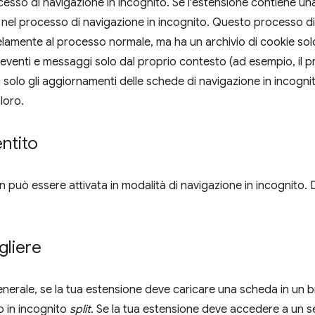
cesso di navigazione in incognito. Se l'estensione contiene un
nel processo di navigazione in incognito. Questo processo di
elamente al processo normale, ma ha un archivio di cookie so
venti e messaggi solo dal proprio contesto (ad esempio, il p
 solo gli aggiornamenti delle schede di navigazione in incogni
loro.
ntito
 può essere attivata in modalità di navigazione in incognito. D
liere
erale, se la tua estensione deve caricare una scheda in un brow
 in incognito
split
. Se la tua estensione deve accedere a un ser