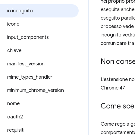
nel proprio pro
eseguita anche 
in incognito
eseguito parall
icone
processo vede e
incognito vedrà
input
_
components
comunicare tra 
chiave
Non conse
manifest
_
version
mime
_
types
_
handler
L'estensione non
Chrome 47.
minimum
_
chrome
_
version
nome
Come sceg
oauth2
Come regola gen
requisiti
comportamento