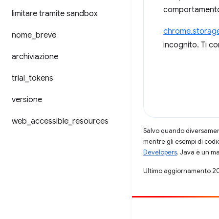
comportamento 
limitare tramite sandbox
chrome.storag
nome
_
breve
incognito. Ti co
archiviazione
trial
_
tokens
versione
web
_
accessible
_
resources
Salvo quando diversamente
mentre gli esempi di codi
Developers
. Java è un ma
Ultimo aggiornamento 2
Contribuisci