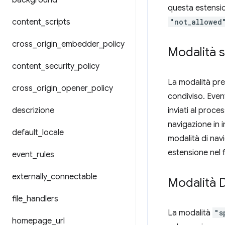
background
questa estension
content
_
scripts
"not_allowed
cross
_
origin
_
embedder
_
policy
Modalità 
content
_
security
_
policy
La modalità pre
cross
_
origin
_
opener
_
policy
condiviso. Even
descrizione
inviati al proce
navigazione in 
default
_
locale
modalità di nav
estensione nel 
event
_
rules
externally
_
connectable
Modalità D
file
_
handlers
La modalità
"s
homepage
_
url