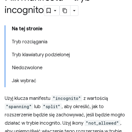
incognito
Na tej stronie
Tryb rozciągania
Tryb klawiatury podzielonej
Niedozwolone
Jak wybrać
Użyj klucza manifestu
"incognito"
z wartością
"spanning"
lub
"split"
, aby określić, jak to
rozszerzenie będzie się zachowywać, jeśli będzie mogło
działać w trybie incognito. Użyj ikony
"not_allowed"
,
aby uniemożliwić włączenie tego rozszerzenia w trybie